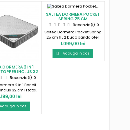
-300,00 lei
SALTEA DORMERA POCKET
SALTEA DO
La reducere!
SPRING 25 CM
PREMI
Recenzie(i):
0
Saltea Dormera Pocket Spring
Saltea D
25 cm h , 2 buc x banda otel.
premium, 
Produs in Romania!
mix plasa d
Pret
Pret
1.099,00 lei
1.349,00
burete-3
R
Adauga in cos
Ad


 DORMERA 2 IN 1
+TOPPER INCLUS 32
CM
Recenzie(i):
0
ormera 2 in 1 Bonell
nclus 32 cm H total.
us in Romania!
Pret
1.199,00 lei
Adauga in cos