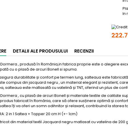
In 
Pl
In
222.71
ERE
DETALII ALE PRODUSULUI
RECENZII
Dormera , produsă în România,in fabrica proprie este o alegere exce
pată cu o plasă de arcuri Bonell si spuma.
asigura durabilitate și confort pe termen lung, salteaua este fabricată c
este compus din jacquard negru , un material elegant și rezistent, care
 salteaua este matlasată cu vatelină și TNT, oferind un plus de confor
Dormera , cu plasă de arcuri Bonell și materiale textile de calitate s
produs fabricat în România, care să ofere susținere optimă și confort î
altea îți va oferi un somn odihnitor și relaxant, contribuind la starea 
: 2 in 1 Saltea + Topper 20 cm H (+- 1cm)
ricot din material textil Jacquard negru matlasat cu vatelina de 200 gr