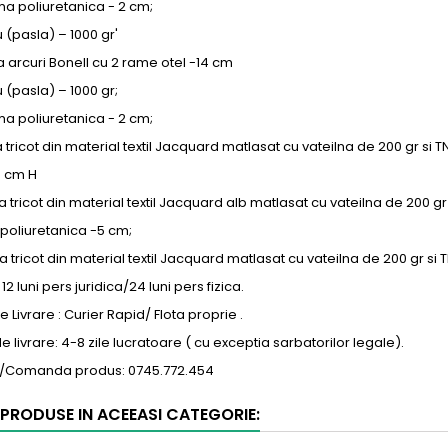
 poliuretanica - 2 cm;
 (pasla) – 1000 gr'
arcuri Bonell cu 2 rame otel -14 cm
 (pasla) – 1000 gr;
 poliuretanica - 2 cm;
ricot din material textil Jacquard matlasat cu vateilna de 200 gr si TN
5 cm H
xa tricot din material textil Jacquard alb matlasat cu vateilna de 200 gr 
poliuretanica -5 cm;
xa tricot din material textil Jacquard matlasat cu vateilna de 200 gr si 
12 luni pers juridica/24 luni pers fizica.
 Livrare : Curier Rapid/ Flota proprie .
 livrare: 4-8 zile lucratoare ( cu exceptia sarbatorilor legale).
a/Comanda produs: 0745.772.454
 PRODUSE IN ACEEASI CATEGORIE: