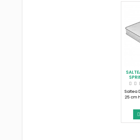
SALTE
SPRI
Saltea 
25 cm 
, 2 buc
