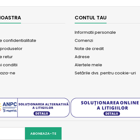
NOASTRA
CONTUL TAU
Informatii personale
de confidentialitate
Comenzi
 produselor
Note de credit
e retur
Adrese
i conditii
Alertele mele
eaza-ne
Setările dvs. pentru cookie-uri