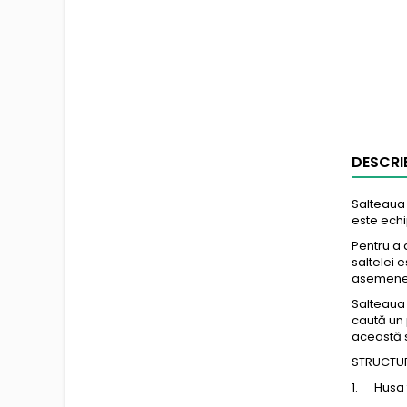
DESCRI
Salteaua 
este echi
Pentru a 
saltelei 
asemenea,
Salteaua 
caută un 
această s
STRUCTURA
1. Husa t