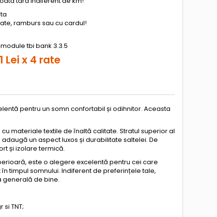
toata tara indiferent de km!
ata
 rate, ramburs sau cu cardul!
 Lei x 4 rate
lentă pentru un somn confortabil și odihnitor. Aceasta
u materiale textile de înaltă calitate. Stratul superior al
 adaugă un aspect luxos și durabilitate saltelei. De
t și izolare termică.
uperioară, este o alegere excelentă pentru cei care
n timpul somnului. Indiferent de preferințele tale,
ta generală de bine.
 si TNT;