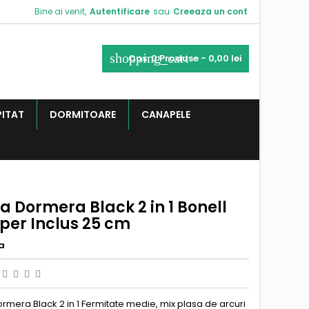
Bine ai venit,
Autentificare
sau
Creeaza un cont
shopping_cart
Cos:
0
Produse - 0,00 lei
PITAT
DORMITOARE
CANAPELE
a Dormera Black 2 in 1 Bonell
per Inclus 25 cm
a
rmera Black 2 in 1 Fermitate medie, mix plasa de arcuri