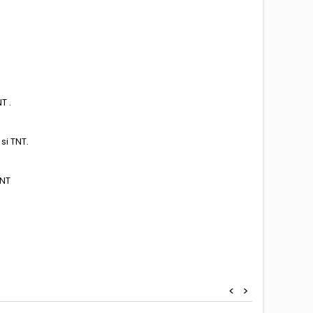
T .
si TNT.
TNT
<
>