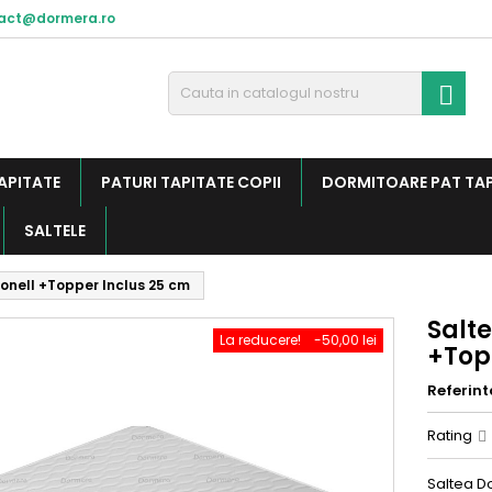
act@dormera.ro

APITATE
PATURI TAPITATE COPII
DORMITOARE PAT TA
SALTELE
Bonell +Topper Inclus 25 cm
Salte
La reducere!
-50,00 lei
+Top
Referint
Rating
Saltea Do