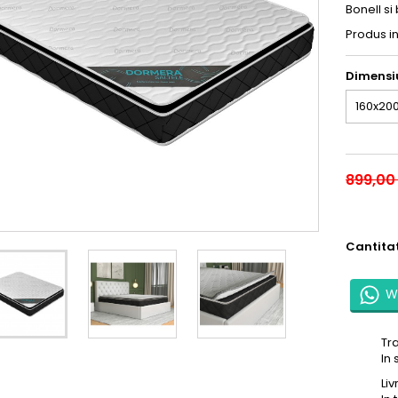
Bonell s
Produs i
Dimensi
899,00 
Cantita
W
Tr
In 
Li