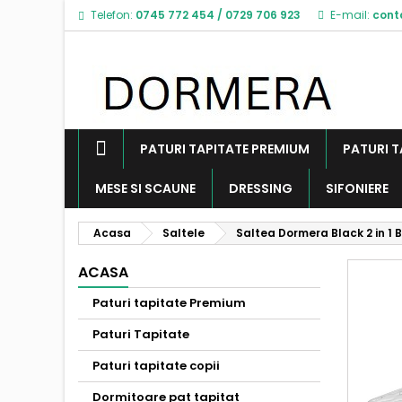
Telefon:
0745 772 454
/
0729 706 923
E-mail:
cont
PATURI TAPITATE PREMIUM
PATURI T
MESE SI SCAUNE
DRESSING
SIFONIERE
Acasa
Saltele
Saltea Dormera Black 2 in 1 
ACASA
Paturi tapitate Premium
Paturi Tapitate
Paturi tapitate copii
Dormitoare pat tapitat