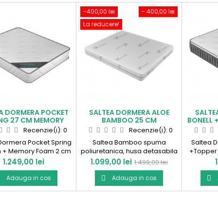
-400,00 lei
- 400,00 lei
La reducere!
A DORMERA POCKET
SALTEA DORMERA ALOE
SALTEA
NG 27 CM MEMORY
BAMBOO 25 CM
BONELL 
FOAM
Recenzie(i):
0
Recenzie(i):
0
Dormera Pocket Spring
Saltea Bamboo spuma
Saltea D
h + Memory Foam 2 cm
poliuretanica, husa detasabila
+Topper I
 x banda otel. Produs in
25 cm H. Produsa in Romania!
Prod
Pret
Pret
Pret
1.249,00 lei
1.099,00 lei
1.499,00 lei
Romania!
de
Adauga in cos
Adauga in cos


baza