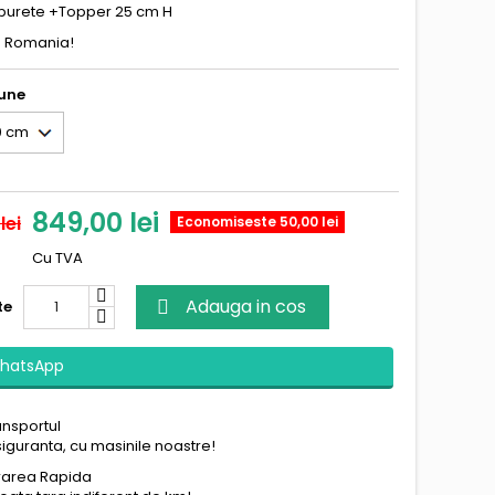
i burete +Topper 25 cm H
n Romania!
une
849,00 lei
lei
Economiseste 50,00 lei
Cu TVA
Adauga in cos
te

hatsApp
ansportul
siguranta, cu masinile noastre!
vrarea Rapida