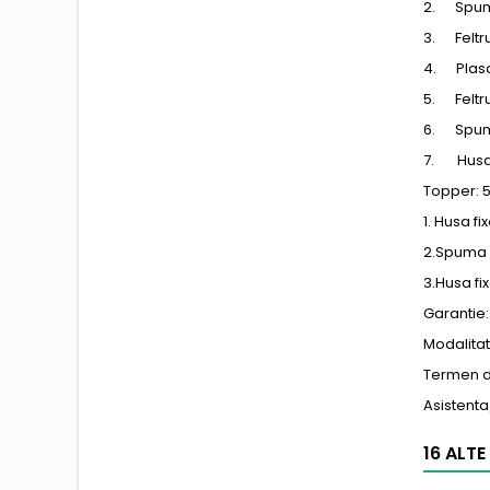
2. Spuma
3. Feltru
4. Plasa 
5. Feltru
6. Spuma
7. Husa t
Topper: 
1. Husa fi
2.Spuma 
3.Husa fi
Garantie: 
Modalitate
Termen de
Asistent
16 ALTE