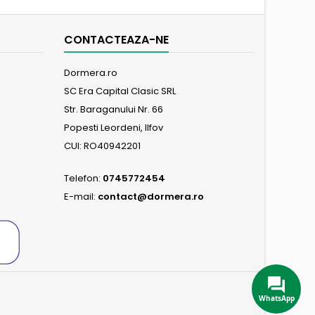
CONTACTEAZA-NE
Dormera.ro
SC Era Capital Clasic SRL
Str. Baraganului Nr. 66
Popesti Leordeni, Ilfov
CUI: RO40942201
Telefon:
0745772454
E-mail:
contact@dormera.ro
WhatsApp