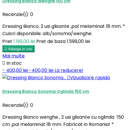
Dressing Bianco Wenghe 150 cm
Recenzie(i):
0
Dressing Bianco, 2 usi glisante ,pal melaminat 18 mm. *
Culori disponibile: alb/sonoma/wenghe.
Pret
1.199,00 lei
Pret de baza
1.599,00 lei

Adauga in cos
Mai multe

In stoc
- 400,00 lei
-400,00 lei
La reducere!

Vizualizare rapida
Dressing Bianco Sonoma Oglinda 150 cm
Recenzie(i):
0
Dressing Bianco wenghe , 2 usi glisante cu oglinda 150
cm ,pal melaminat 18 mm. Fabricat in Romania! *