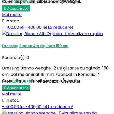
Culori disponibile: alb/sonoma/wenghe.
Pret
1.299,00 lei
Pret de baza
1.699,00 lei

Adauga in cos
Mai multe

In stoc
- 400,00 lei
-400,00 lei
La reducere!

Vizualizare rapida
Dressing Bianco Alb Oglinda 150 cm
Recenzie(i):
0
Dressing Bianco wenghe , 2 usi glisante cu oglinda 150
cm ,pal melaminat 18 mm. Fabricat in Romania! *
Culori disponibile: alb/sonoma/wenghe.
Pret
1.299,00 lei
Pret de baza
1.699,00 lei

Adauga in cos
Mai multe

In stoc
- 400,00 lei
-400,00 lei
La reducere!

Vizualizare rapida