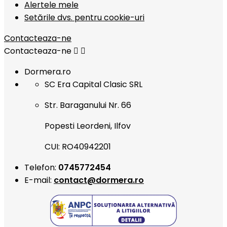
Alertele mele
Setările dvs. pentru cookie-uri
Contacteaza-ne
Contacteaza-ne


Dormera.ro
SC Era Capital Clasic SRL
Str. Baraganului Nr. 66
Popesti Leordeni, Ilfov
CUI: RO40942201
Telefon:
0745772454
E-mail:
contact@dormera.ro