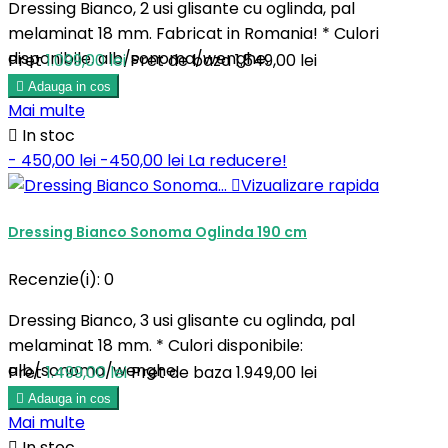
Dressing Bianco, 2 usi glisante cu oglinda, pal
melaminat 18 mm. Fabricat in Romania! * Culori
disponibile: alb/sonoma/wenghe.
Pret
1.099,00 lei
Pret de baza
1.549,00 lei

Adauga in cos
Mai multe

In stoc
- 450,00 lei
-450,00 lei
La reducere!

Vizualizare rapida
Dressing Bianco Sonoma Oglinda 190 cm
Recenzie(i):
0
Dressing Bianco, 3 usi glisante cu oglinda, pal
melaminat 18 mm. * Culori disponibile:
alb/sonoma/wenghe.
Pret
1.499,00 lei
Pret de baza
1.949,00 lei

Adauga in cos
Mai multe

In stoc