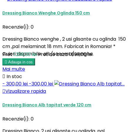
Dressing Bianco Wenghe Oglinda 150 cm
Recenzie(i):
0
Dressing Bianco wenghe , 2 usi glisante cu oglinda 150
cm ,pal melaminat 18 mm. Fabricat in Romania! *
Culori disponibile: alb/sonoma/wenghe.
Pret
1.299,00 lei
Pret de baza
1.699,00 lei

Adauga in cos
Mai multe

In stoc
- 300,00 lei
-300,00 lei

Vizualizare rapida
Dressing Bianco Alb tapitat verde 120 cm
Recenzie(i):
0
Dressing Bianco, 2 usi glisante cu oglinda, pal