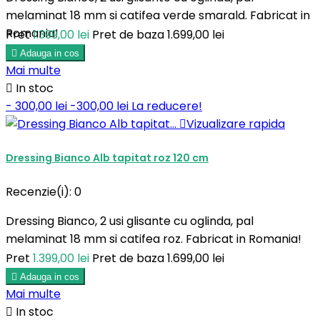
melaminat 18 mm si catifea verde smarald. Fabricat in
Romania!
Pret
1.399,00 lei
Pret de baza
1.699,00 lei

Adauga in cos
Mai multe

In stoc
- 300,00 lei
-300,00 lei
La reducere!

Vizualizare rapida
Dressing Bianco Alb tapitat roz 120 cm
Recenzie(i):
0
Dressing Bianco, 2 usi glisante cu oglinda, pal
melaminat 18 mm si catifea roz. Fabricat in Romania!
Pret
1.399,00 lei
Pret de baza
1.699,00 lei

Adauga in cos
Mai multe

In stoc