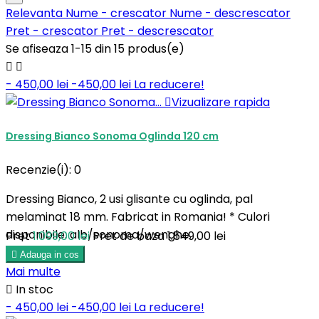
Relevanta
Nume - crescator
Nume - descrescator
Pret - crescator
Pret - descrescator
Se afiseaza 1-15 din 15 produs(e)


- 450,00 lei
-450,00 lei
La reducere!

Vizualizare rapida
Dressing Bianco Sonoma Oglinda 120 cm
Recenzie(i):
0
Dressing Bianco, 2 usi glisante cu oglinda, pal
melaminat 18 mm. Fabricat in Romania! * Culori
disponibile: alb/sonoma/wenghe.
Pret
1.099,00 lei
Pret de baza
1.549,00 lei

Adauga in cos
Mai multe

In stoc
- 450,00 lei
-450,00 lei
La reducere!