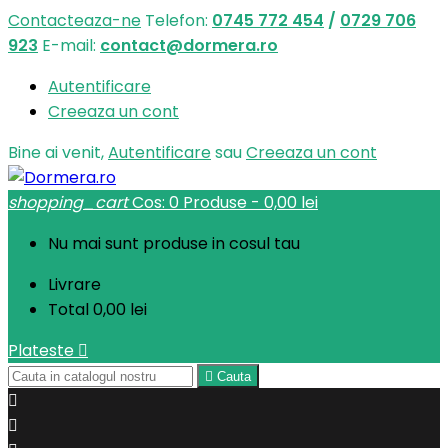
Contacteaza-ne
Telefon:
0745 772 454
/
0729 706
923
E-mail:
contact@dormera.ro
Autentificare
Creeaza un cont
Bine ai venit,
Autentificare
sau
Creeaza un cont
shopping_cart
Cos:
0
Produse - 0,00 lei
Nu mai sunt produse in cosul tau
Livrare
Total
0,00 lei
Plateste


Cauta

