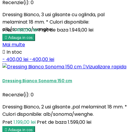
Recenzie(i):
0
Dressing Bianco, 3 usi glisante cu oglinda, pal
melaminat 18 mm. * Culori disponibile:
alb/sonoma/wenghe.
Pret
1.499,00 lei
Pret de baza
1.949,00 lei

Adauga in cos
Mai multe

In stoc
- 400,00 lei
-400,00 lei

Vizualizare rapida
Dressing Bianco Sonoma 150 cm
Recenzie(i):
0
Dressing Bianco, 2 usi glisante ,pal melaminat 18 mm. *
Culori disponibile: alb/sonoma/wenghe.
Pret
1.199,00 lei
Pret de baza
1.599,00 lei

Adauga in cos