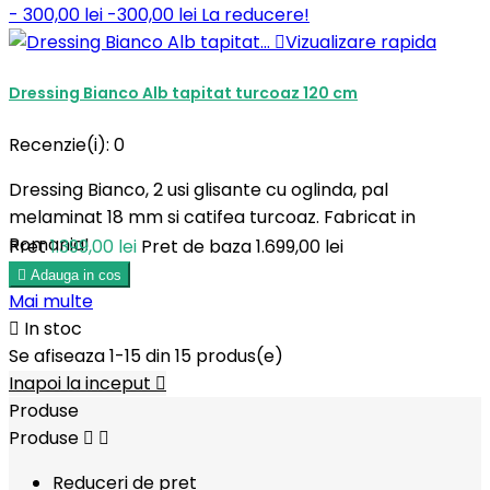
- 300,00 lei
-300,00 lei
La reducere!

Vizualizare rapida
Dressing Bianco Alb tapitat turcoaz 120 cm
Recenzie(i):
0
Dressing Bianco, 2 usi glisante cu oglinda, pal
melaminat 18 mm si catifea turcoaz. Fabricat in
Romania!
Pret
1.399,00 lei
Pret de baza
1.699,00 lei

Adauga in cos
Mai multe

In stoc
Se afiseaza 1-15 din 15 produs(e)
Inapoi la inceput

Produse
Produse


Reduceri de pret