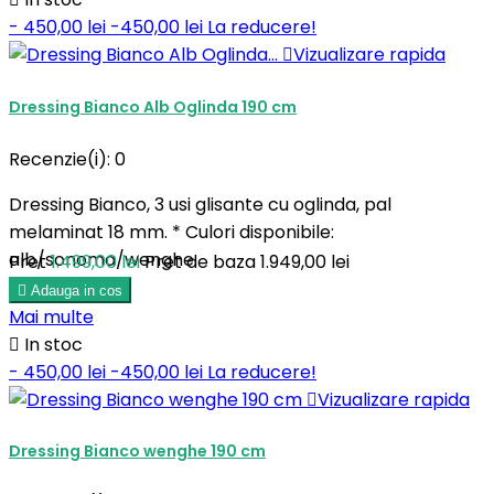
- 450,00 lei
-450,00 lei
La reducere!

Vizualizare rapida
Dressing Bianco Alb Oglinda 190 cm
Recenzie(i):
0
Dressing Bianco, 3 usi glisante cu oglinda, pal
melaminat 18 mm. * Culori disponibile:
alb/sonoma/wenghe.
Pret
1.499,00 lei
Pret de baza
1.949,00 lei

Adauga in cos
Mai multe

In stoc
- 450,00 lei
-450,00 lei
La reducere!

Vizualizare rapida
Dressing Bianco wenghe 190 cm