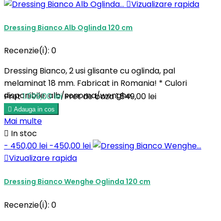

Vizualizare rapida
Dressing Bianco Alb Oglinda 120 cm
Recenzie(i):
0
Dressing Bianco, 2 usi glisante cu oglinda, pal
melaminat 18 mm. Fabricat in Romania! * Culori
disponibile: alb/sonoma/wenghe.
Pret
1.099,00 lei
Pret de baza
1.549,00 lei

Adauga in cos
Mai multe

In stoc
- 450,00 lei
-450,00 lei

Vizualizare rapida
Dressing Bianco Wenghe Oglinda 120 cm
Recenzie(i):
0