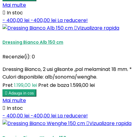
Mai multe

In stoc
- 400,00 lei
-400,00 lei
La reducere!

Vizualizare rapida
Dressing Bianco Alb 150 cm
Recenzie(i):
0
Dressing Bianco, 2 usi glisante ,pal melaminat 18 mm. *
Culori disponibile: alb/sonoma/wenghe.
Pret
1.199,00 lei
Pret de baza
1.599,00 lei

Adauga in cos
Mai multe

In stoc
- 400,00 lei
-400,00 lei
La reducere!

Vizualizare rapida