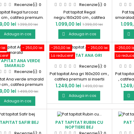
Recenzie(i):
0
Recenzie(i):
0
tapitat Regal turcoaz
Pat tapitat Regal
Pat ta
 cm , catifea premium.
negru 160x200 cm , catifea
smaralad 
odus in Romania !
premium. Produs in Romania !
premium. 
Pret
Pret
Pret
Pret
9,00 lei
1.099,00 lei
1.099,
1.399,00 lei
1.399,00 lei
de
de
Adauga in cos
Adauga in cos



baza
baza
 lei
- 250,00 lei
-250,00 lei
- 250,00 lei
-250,00 le
PAT TAPITAT ANA GRI
PAT T
cere!
La reducere!
La reduce
TAPITAT ANA VERDE
SMARALD
Recenzie(i):
0
Recenzie(i):
0
Pat tapitat Ana gri 160x200 cm ,
Pat tapit
itat Ana verde smarald
catifea premium si insertii
, catife
0 cm , catifea premium
aurii. Produs in Romania !
aurii. 
Pret
Pret
Pret
1.249,00 lei
1.249,
1.499,00 lei
sertii aurii. Produs in
Pret
9,00 lei
1.499,00 lei
de
Romania !
Adauga in cos


de
baza
Adauga in cos

baza
TAPITAT SAFIR BEJ
PAT TAPITAT RUBIN CU
PAT 
NOPTIERE BEJ
Recenzie(i):
0
Recenzie(i):
0