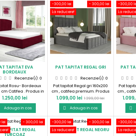
-300,00 lei
- 300,00 lei
-300,00 le
La reducere!
La reduce
AT TAPITAT EVA
PAT TAPITAT REGAL GRI
PAT TA
BORDEAUX
Recenzie(i):
0
Recenzie(i):
0
apitat Rosu- Bordeaux
Pat tapitat Regal gri 160x200
Pat tapit
 cm Catifea . Produs in
cm , catifea premium. Produs
cm , cat
Romania!
in Romania !
Pret
Pret
Pret
Pret
1.250,00 lei
1.099,00 lei
1.099,
1.399,00 lei
de
Adauga in cos
Adauga in cos



baza
 lei
- 300,00 lei
-300,00 lei
- 300,00 lei
-300,00 le
T TAPITAT REGAL
PAT TAPITAT REGAL NEGRU
PAT TAP
cere!
La reducere!
La reduce
TURCOAZ