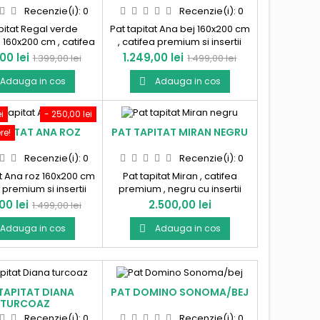
Recenzie(i):
0
Recenzie(i):
0
pitat Regal verde
Pat tapitat Ana bej 160x200 cm
160x200 cm , catifea
, catifea premium si insertii
Produs in Romania !
aurii. Produs in Romania !
Pret
Pret
Pret
00 lei
1.249,00 lei
1.399,00 lei
1.499,00 lei
de
de
Adauga in cos
Adauga in cos

baza
baza
i
- 250,00 lei
APITAT ANA ROZ
PAT TAPITAT MIRAN NEGRU
re!
Recenzie(i):
0
Recenzie(i):
0
at Ana roz 160x200 cm
Pat tapitat Miran , catifea
a premium si insertii
premium , negru cu insertii
Produs in Romania !
aurii. Produs in Romania!
Pret
Pret
00 lei
2.500,00 lei
1.499,00 lei
de
Adauga in cos
Adauga in cos

baza
TAPITAT DIANA
PAT DOMINO SONOMA/BEJ
TURCOAZ
Recenzie(i):
0
Recenzie(i):
0