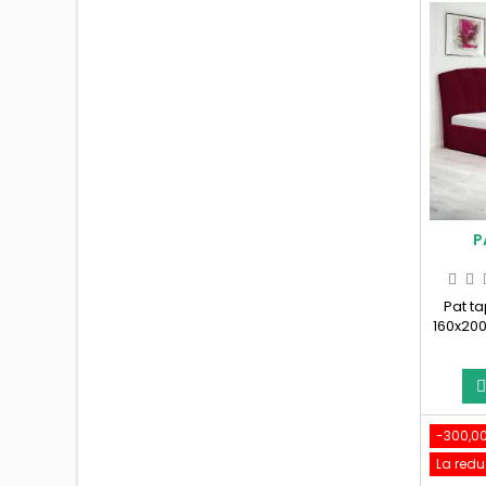
P
Pat t
160x200
-300,00
PA
La redu