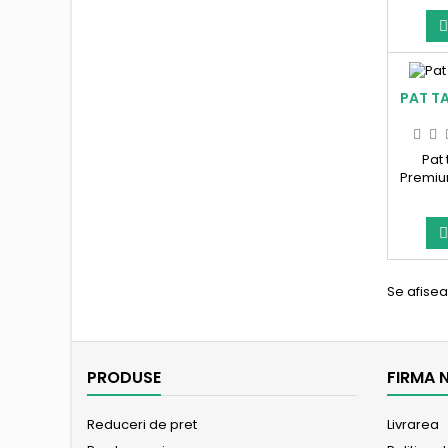
PAT TA
Pat 
Premium
turcoaz
si lad
Se afisea
PRODUSE
FIRMA 
Reduceri de pret
Livrarea