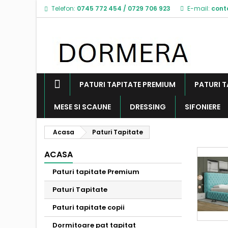
Telefon:
0745 772 454
/
0729 706 923
E-mail:
cont
PATURI TAPITATE PREMIUM
PATURI T
MESE SI SCAUNE
DRESSING
SIFONIERE
Acasa
Paturi Tapitate
ACASA
Paturi tapitate Premium
Paturi Tapitate
Paturi tapitate copii
Dormitoare pat tapitat