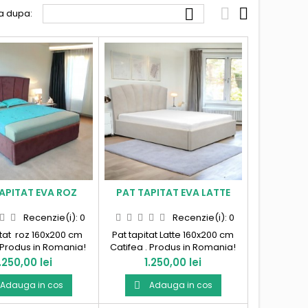



a dupa:
APITAT EVA ROZ
PAT TAPITAT EVA LATTE
Recenzie(i):
0
Recenzie(i):
0
itat roz 160x200 cm
Pat tapitat Latte 160x200 cm
 Produs in Romania!
Catifea . Produs in Romania!
ret
Pret
1.250,00 lei
1.250,00 lei
Adauga in cos
Adauga in cos
