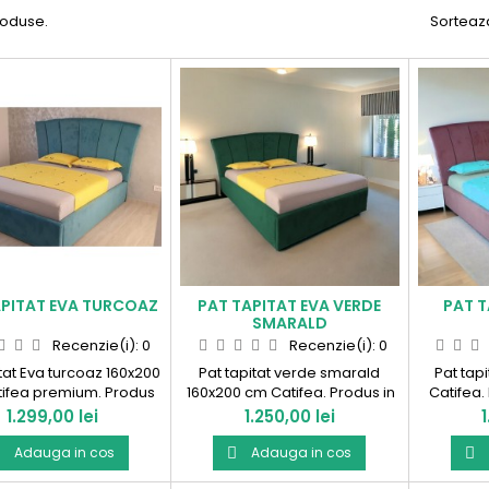
roduse.
Sorteaz
APITAT EVA TURCOAZ
PAT TAPITAT EVA VERDE
PAT T
SMARALD
Recenzie(i):
0
Recenzie(i):
0
itat Eva turcoaz 160x200
Pat tapitat verde smarald
Pat tap
ifea premium. Produs
160x200 cm Catifea. Produs in
Catifea.
nia! Oferta valabila in
Romania!
Pret
Pret
P
1.299,00 lei
1.250,00 lei
limita stocului!
Adauga in cos
Adauga in cos


