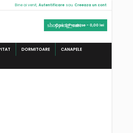
Bine ai venit,
Autentificare
sau
Creeaza un cont
shopping_cart
Cos:
0
Produse - 0,00 lei
PITAT
DORMITOARE
CANAPELE