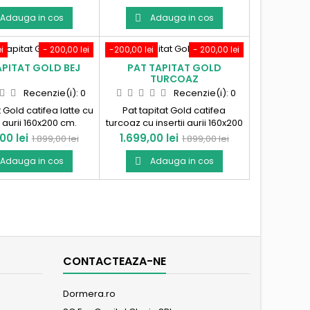
pozitare. Produs in
lada depozitare. Produs in
Romania!
Romania!
Adauga in cos
Adauga in cos

i
- 200,00 lei
-200,00 lei
- 200,00 lei
APITAT GOLD BEJ
PAT TAPITAT GOLD
TURCOAZ
Recenzie(i):
0
Recenzie(i):
0
t Gold catifea latte cu
Pat tapitat Gold catifea
i aurii 160x200 cm.
turcoaz cu insertii aurii 160x200
us in Romania!
cm . Produs in Romania!
Pret
Pret
Pret
00 lei
1.699,00 lei
1.899,00 lei
1.899,00 lei
de
de
Adauga in cos
Adauga in cos

baza
baza
CONTACTEAZA-NE
Dormera.ro