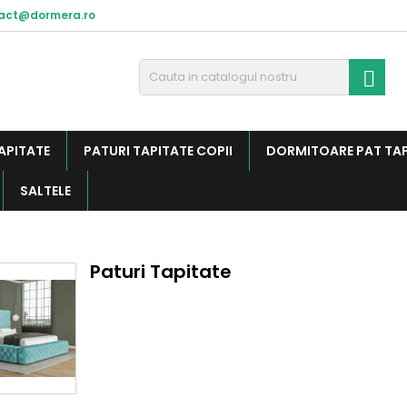
act@dormera.ro

APITATE
PATURI TAPITATE COPII
DORMITOARE PAT TA
SALTELE
Paturi Tapitate