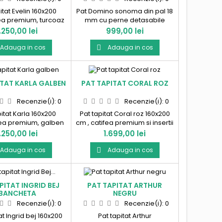
itat Evelin 160x200
Pat Domino sonoma din pal 18
ea premium, turcoaz
mm cu perne detasabile
us in Romania!
catifea maro/bej Produs in
ret
Pret
1.250,00 lei
999,00 lei
Romania!
Adauga in cos
Adauga in cos

ITAT KARLA GALBEN
PAT TAPITAT CORAL ROZ
Recenzie(i):
0
Recenzie(i):
0
pitat Karla 160x200
Pat tapitat Coral roz 160x200
ea premium, galben
cm , catifea premium si insertii
us in Romania!
aurii. Produs in Romania !
ret
Pret
1.250,00 lei
1.699,00 lei
Adauga in cos
Adauga in cos

PITAT INGRID BEJ
PAT TAPITAT ARTHUR
BANCHETA
NEGRU
Recenzie(i):
0
Recenzie(i):
0
at Ingrid bej 160x200
Pat tapitat Arthur