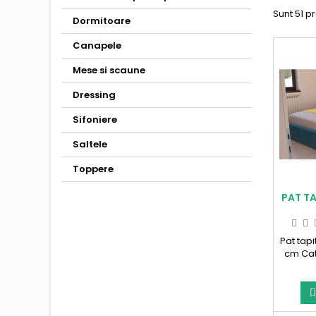
Sunt 51 p
Dormitoare
Canapele
Mese si scaune
Dressing
Sifoniere
Saltele
Toppere
PAT T
Pat tap
cm Cat
in Roma