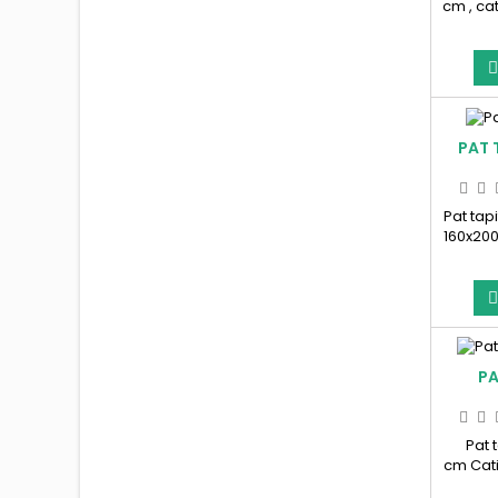
cm , cat
aurii
PAT 
Pat tap
160x200
Pr
PA
Pat 
cm Cati