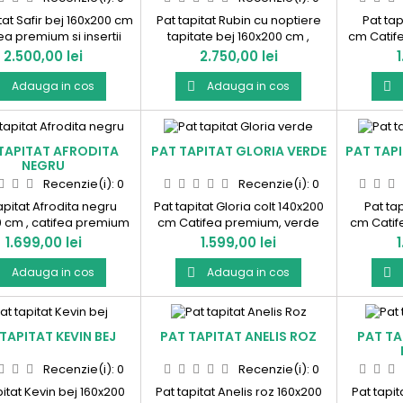
tat Safir bej 160x200 cm
Pat tapitat Rubin cu noptiere
Pat tap
fea premium si insertii
tapitate bej 160x200 cm ,
cm Catif
 Produs in Romania !
catifea premium si insertii
Prod
Pret
Pret
P
2.500,00 lei
2.750,00 lei
aurii Produs in Romania !
Adauga in cos
Adauga in cos



TAPITAT AFRODITA
PAT TAPITAT GLORIA VERDE
PAT TAP
NEGRU
Recenzie(i):
0
Recenzie(i):
0
apitat Afrodita negru
Pat tapitat Gloria colt 140x200
Pat ta
0 cm , catifea premium
cm Catifea premium, verde
cm Catif
nsertii aurii. Produs in
smaralad Produs in Romania!
Prod
Pret
Pret
P
1.699,00 lei
1.599,00 lei
Romania !
Adauga in cos
Adauga in cos



TAPITAT KEVIN BEJ
PAT TAPITAT ANELIS ROZ
PAT TA
Recenzie(i):
0
Recenzie(i):
0
pitat Kevin bej 160x200
Pat tapitat Anelis roz 160x200
Pat tapit