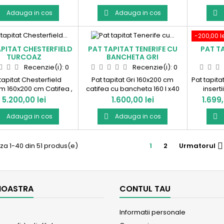
lada depozitare. Produs in
lada de
Romania!
Adauga in cos
Adauga in cos



-200,00 le
PITAT CHESTERFIELD
PAT TAPITAT TENERIFE CU
PAT T
TURCOAZ
BANCHETA GRI
Recenzie(i):
0
Recenzie(i):
0
tapitat Chesterfield
Pat tapitat Gri 160x200 cm
Pat tapita
 160x200 cm Catifea ,
catifea cu bancheta 160 l x40
inserti
 cu somiera rabatabila
adancime x30 h cm. Produs in
Prod
Pret
Pret
Pret
5.200,00 lei
1.600,00 lei
1.699,
a depozitare. Produs in
Romania!
Romania!
Adauga in cos
Adauga in cos



za 1-40 din 51 produs(e)
1
2
Urmatorul

NOASTRA
CONTUL TAU
Informatii personale