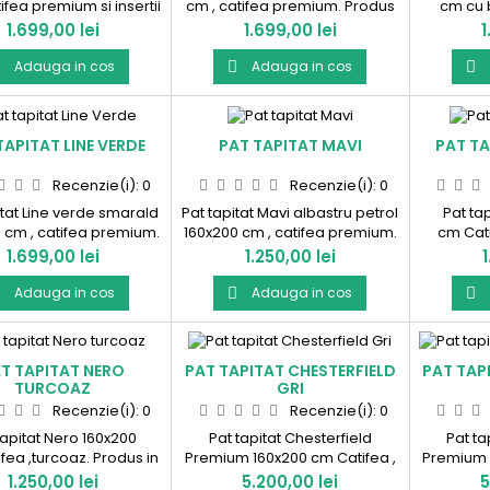
ifea premium si insertii
cm , catifea premium. Produs
cm cu 
. Produs in Romania !
in Romania !
premium. 
Pret
Pret
P
1.699,00 lei
1.699,00 lei
1
Adauga in cos
Adauga in cos



TAPITAT LINE VERDE
PAT TAPITAT MAVI
PAT TA
Recenzie(i):
0
Recenzie(i):
0
itat Line verde smarald
Pat tapitat Mavi albastru petrol
Pat ta
 cm , catifea premium.
160x200 cm , catifea premium.
cm Cati
odus in Romania !
Produs in Romania !
Pret
Pret
P
1.699,00 lei
1.250,00 lei
1
Adauga in cos
Adauga in cos



T TAPITAT NERO
PAT TAPITAT CHESTERFIELD
PAT TAP
TURCOAZ
GRI
Recenzie(i):
0
Recenzie(i):
0
tapitat Nero 160x200
Pat tapitat Chesterfield
Pat ta
fea ,turcoaz. Produs in
Premium 160x200 cm Catifea ,
Premium 
Romania!
Gri cu somiera rabatabila si
latte cu 
Pret
Pret
P
1.250,00 lei
5.200,00 lei
5