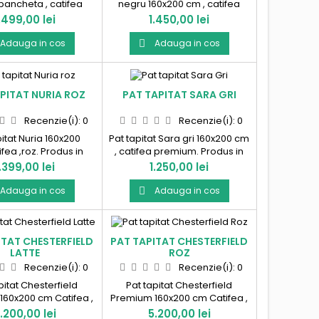
bancheta , catifea
negru 160x200 cm , catifea
Produs in Romania !
premium si insertii aurii.
ret
Pret
.499,00 lei
1.450,00 lei
Produs in Romania !
Adauga in cos
Adauga in cos

PITAT NURIA ROZ
PAT TAPITAT SARA GRI
Recenzie(i):
0
Recenzie(i):
0
pitat Nuria 160x200
Pat tapitat Sara gri 160x200 cm
fea ,roz. Produs in
, catifea premium. Produs in
Romania!
Romania !
ret
Pret
.399,00 lei
1.250,00 lei
Adauga in cos
Adauga in cos

ITAT CHESTERFIELD
PAT TAPITAT CHESTERFIELD
LATTE
ROZ
Recenzie(i):
0
Recenzie(i):
0
pitat Chesterfield
Pat tapitat Chesterfield
160x200 cm Catifea ,
Premium 160x200 cm Catifea ,
somiera rabatabila si
roz cu somiera rabatabila si
ret
Pret
.200,00 lei
5.200,00 lei