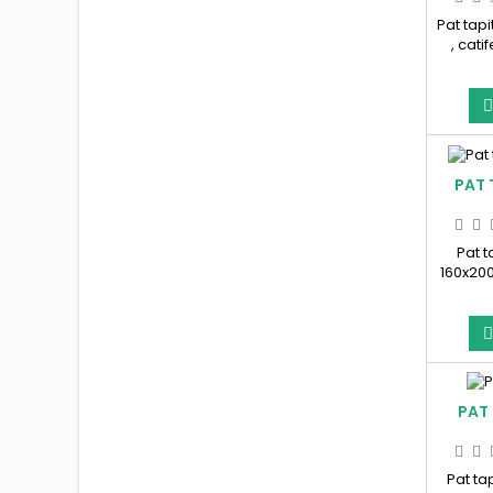
Pat tapi
, cati
aurii
PAT 
Pat t
160x20
,cu i
PAT 
Pat ta