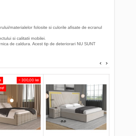
ului/materialelor folosite si culorile afisate de ecranul
lui si calitatii mobilei.
rnica de caldura. Acest tip de deteriorari NU SUNT
<
>
i
- 300,00 lei
PAT TAPIT
re!
Pat tapitat 
cm Catifea
in Romania!
Pr
1.2
limi
Ad
