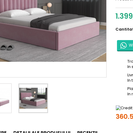
1.399
Cantita
W
Tr
In 
Li
In 
Pl
In
360.5
ERE
DETALII ALE PRODUSULUI
RECENZII