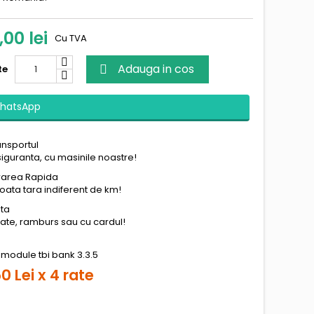
,00 lei
Cu TVA
Adauga in cos
te

hatsApp
ansportul
siguranta, cu masinile noastre!
vrarea Rapida
toata tara indiferent de km!
ata
 rate, ramburs sau cu cardul!
0 Lei x 4 rate