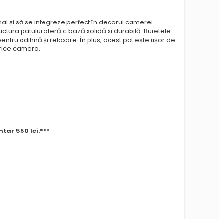
sonal și să se integreze perfect în decorul camerei.
uctura patului oferă o bază solidă și durabilă. Buretele
entru odihnă și relaxare. În plus, acest pat este ușor de
 orice camera.
tar 550 lei.***