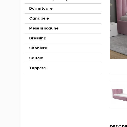
Dormitoare
Canapele
Mese si scaune
Dressing
Sifoniere
Saltele
Toppere
DESCRI