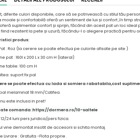
at, diferite culori disponibile, care să se potrivească cu stilul tău per
 moale și confortabilă oferă un sentiment de lux și confort ,în timp str
feră suplimentar confort și sprijin, făcând din acest pat un loc ideal p
t, fiind rezistent la pete și uzură, făcându-l o alegere practică pentru
istici produs:
at : Roz (la cerere se poate efectua pe culorile afisate pe site )
e pat : 160l x 200 L x 30 cm H (lateral)
e tablie: 100 cm H
tea: suport fix pal
rere se poate efectua cu lada si somiera rabatabila,cost suplimen
 pal melaminat 18 mm/Catifea.
nu este inclusa in pret!
oate comanda :https://dormera.ro/10-saltele
12/24 luni pers juridica/pers fizica.
 vine demontat insotit de accesorii si schita montaj.
 Livrare : Gratuita -Flota proprie .