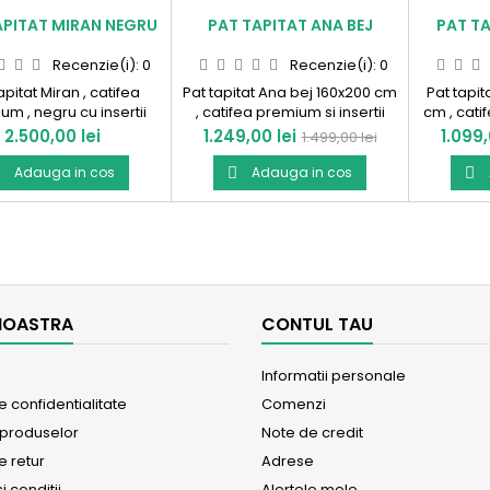
APITAT MIRAN NEGRU
PAT TAPITAT ANA BEJ
PAT TA
Recenzie(i):
0
Recenzie(i):
0
apitat Miran , catifea
Pat tapitat Ana bej 160x200 cm
Pat tapit
um , negru cu insertii
, catifea premium si insertii
cm , cati
. Produs in Romania!
aurii. Produs in Romania !
Pret
Pret
Pret
Pret
2.500,00 lei
1.249,00 lei
1.099,
1.499,00 lei
de
Adauga in cos
Adauga in cos


baza
NOASTRA
CONTUL TAU
Informatii personale
de confidentialitate
Comenzi
 produselor
Note de credit
e retur
Adrese
i conditii
Alertele mele