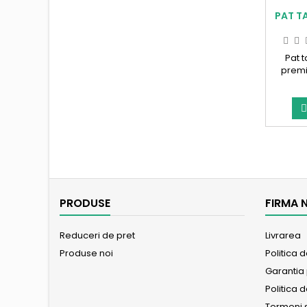
PAT T
Pat t
premi
aurii

PRODUSE
FIRMA 
Reduceri de pret
Livrarea
Produse noi
Politica 
Garantia
Politica d
Termeni s