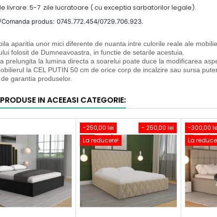
 livrare: 5-7 zile lucratoare ( cu exceptia sarbatorilor legale).
a/Comanda produs: 0745.772.454/0729.706.923.
ila aparitia unor mici diferente de nuanta intre culorile reale ale mobilier
ului folosit de Dumneavoastra, in functie de setarile acestuia.
 prelungita la lumina directa a soarelui poate duce la modificarea aspectu
obilierul la CEL PUTIN 50 cm de orice corp de incalzire sau sursa pute
 de garantia produselor.
 PRODUSE IN ACEEASI CATEGORIE:
-250,00 lei
- 250,00 lei
-300,00 le
La reducere!
La reduce