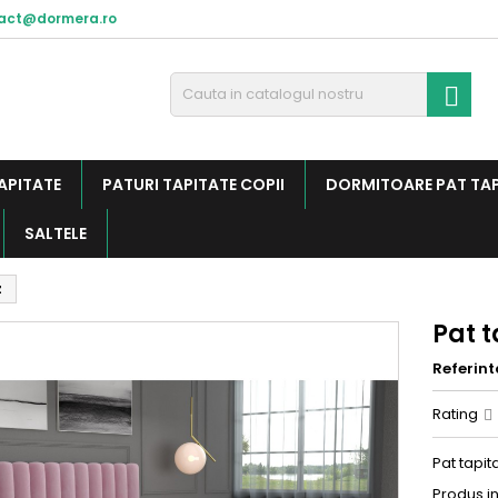
act@dormera.ro

APITATE
PATURI TAPITATE COPII
DORMITOARE PAT TA
SALTELE
z
Pat t
Referint
Rating
Pat tapit
Produs i