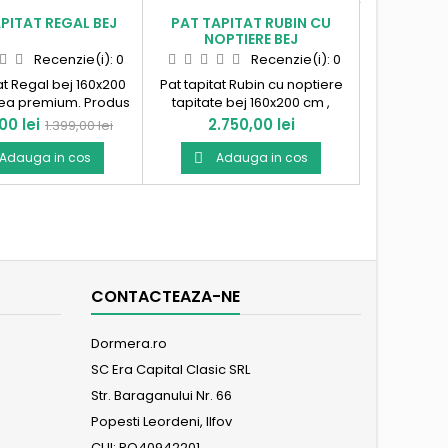
PITAT REGAL BEJ
PAT TAPITAT RUBIN CU
NOPTIERE BEJ
Recenzie(i):
0
Recenzie(i):
0
at Regal bej 160x200
Pat tapitat Rubin cu noptiere
fea premium. Produs
tapitate bej 160x200 cm ,
in Romania !
catifea premium si insertii
Pret
Pret
00 lei
2.750,00 lei
1.399,00 lei
aurii Produs in Romania !
de
Adauga in cos
Adauga in cos

baza
CONTACTEAZA-NE
Dormera.ro
SC Era Capital Clasic SRL
Str. Baraganului Nr. 66
Popesti Leordeni, Ilfov
CUI: RO40942201