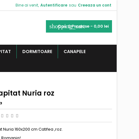
Bine ai venit,
Autentificare
sau
Creeaza un cont
shopping_cart
Cos:
0
Produse - 0,00 lei
PITAT
DORMITOARE
CANAPELE
apitat Nuria roz
a
at Nuria 160x200 cm Catifea ,roz.
n Romania!