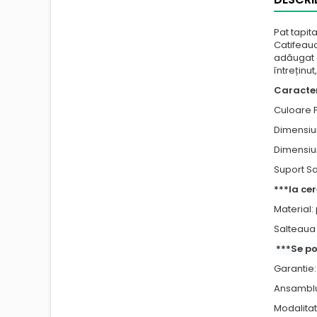
Pat tapit
Catifeaua
adăugat o
întreținu
Caracter
Culoare P
Dimensiun
Dimensiun
Suport Sal
***la ce
Material:
Salteaua 
***Se p
Garantie: 
Ansamblul
Modalitate