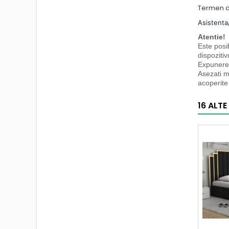
Termen de
Asistent
Atentie!
Este posib
dispozitiv
Expunerea
Asezati m
acoperite
16 ALTE