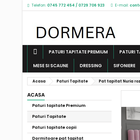
Telefon:
0745 772 454
/
0729 706 923
E-mail:
cont
PATURI TAPITATE PREMIUM
PATURI T
MESE SI SCAUNE
DRESSING
SIFONIERE
Acasa
Paturi Tapitate
Pat tapitat Nuria ro
ACASA
Paturi tapitate Premium
Paturi Tapitate
Paturi tapitate copii
Dormitoare pat tapitat