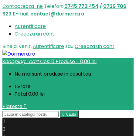
Contacteaza-ne
Telefon:
0745 772 454
/
0729 706
923
E-mail:
contact@dormera.ro
Autentificare
Creeaza un cont
Bine ai venit,
Autentificare
sau
Creeaza un cont
shopping_cart
Cos:
0
Produse - 0,00 lei
Nu mai sunt produse in cosul tau
Livrare
Total
0,00 lei
Plateste


Cauta

