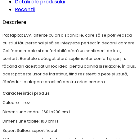
Detalii ale produsului
Recenzii
Descriere
Pat tapitat EVA diferite culori disponibile, care să se potrivească
cu stilul tău personal și să se integreze perfect în decorul camerei.
Catifeaua moale și confortabilă oferă un sentiment de lux și
confort . Buretele adăugat oferă suplimentar confort și sprijin,
făcând din acest pat un loc ideal pentru odihnă și relaxare. În plus,
acest pat este ușor de întreținut, fiind rezistent la pete și uzură,
făcându-l o alegere practică pentru orice camera.
Caracteristici produs:
Culoare : roz
Dimensiune cadru : 160 l x200 cm L
Dimensiune tablie: 100 cm H
Suport Saltea: suport fix pal