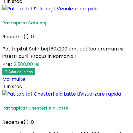

In stoc

Vizualizare rapida
Pat tapitat Safir bej
Recenzie(i):
0
Pat tapitat Safir bej 160x200 cm , catifea premium si
insertii aurii Produs in Romania !
Pret
2.500,00 lei

Adauga in cos
Mai multe

In stoc

Vizualizare rapida
Pat tapitat Chesterfield Latte
Recenzie(i):
0