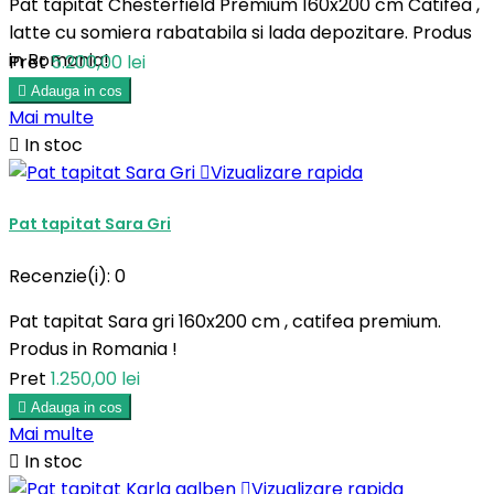
Pat tapitat Chesterfield Premium 160x200 cm Catifea ,
latte cu somiera rabatabila si lada depozitare. Produs
in Romania!
Pret
5.200,00 lei

Adauga in cos
Mai multe

In stoc

Vizualizare rapida
Pat tapitat Sara Gri
Recenzie(i):
0
Pat tapitat Sara gri 160x200 cm , catifea premium.
Produs in Romania !
Pret
1.250,00 lei

Adauga in cos
Mai multe

In stoc

Vizualizare rapida