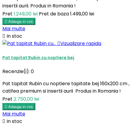
insertii aurii. Produs in Romania !
Pret
1.249,00 lei
Pret de baza
1.499,00 lei

Adauga in cos
Mai multe

In stoc

Vizualizare rapida
Pat tapitat Rubin cu noptiere bej
Recenzie(i):
0
Pat tapitat Rubin cu noptiere tapitate bej 160x200 cm ,
catifea premium si insertii aurii Produs in Romania !
Pret
2.750,00 lei

Adauga in cos
Mai multe

In stoc