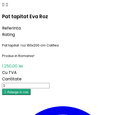


Pat tapitat Eva Roz
Referinta
Rating
Pat tapitat
roz
160x200 cm Catifea.
Produs in Romania!
1.250,00 lei
Cu TVA
Cantitate

Adauga in cos