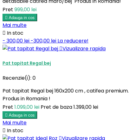
detasabile catifea maro/bej Produs in Romania!
Pret
999,00 lei

Adauga in cos
Mai multe

In stoc
- 300,00 lei
-300,00 lei
La reducere!

Vizualizare rapida
Pat tapitat Regal bej
Recenzie(i):
0
Pat tapitat Regal bej 160x200 cm , catifea premium.
Produs in Romania !
Pret
1.099,00 lei
Pret de baza
1.399,00 lei

Adauga in cos
Mai multe

In stoc

Vizualizare rapida