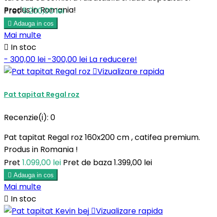
Produs in Romania!
Pret
5.200,00 lei

Adauga in cos
Mai multe

In stoc
- 300,00 lei
-300,00 lei
La reducere!

Vizualizare rapida
Pat tapitat Regal roz
Recenzie(i):
0
Pat tapitat Regal roz 160x200 cm , catifea premium.
Produs in Romania !
Pret
1.099,00 lei
Pret de baza
1.399,00 lei

Adauga in cos
Mai multe

In stoc

Vizualizare rapida