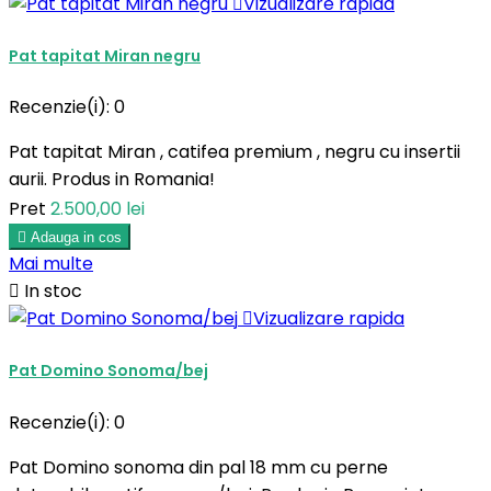

Vizualizare rapida
Pat tapitat Miran negru
Recenzie(i):
0
Pat tapitat Miran , catifea premium , negru cu insertii
aurii. Produs in Romania!
Pret
2.500,00 lei

Adauga in cos
Mai multe

In stoc

Vizualizare rapida
Pat Domino Sonoma/bej
Recenzie(i):
0
Pat Domino sonoma din pal 18 mm cu perne