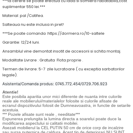
***la cerere se poate efectua cu lada si somiera rabatabila,cost
suplimentar 550 lei.***
Material: pal /Catifea.
Salteaua nu este inclusa in pret!
***Se poate comanda :https://dormera.ro/10-saltele
Garantie: 12/24 luni.
Ansamblul vine demontat insotit de accesorii si schita montaj.
Modalitate Livrare : Gratuita Flota proprie .
Termen de livrare: 5-7 zile lucratoare ( cu exceptia sarbatorilor
legale).
Asistenta/Comanda produs: 0745.772.454/0729.706.923
Atentie!
Este posibila aparitia unor mici diferente de nuanta intre culorile
reale ale mobilierului/materialelor folosite si culorile afisate de
ecranul dispozitivului folosit de Dumneavoastra, in functie de setarile
acestuia.
*** Pozele afisate sunt reale , needitate***
Expunerea prelungita la lumina directa a soarelui poate duce la
modificarea aspectului si calitatii mobilei.
Asezati mobilierul la CEL PUTIN 50 cm de orice corp de incalzire
sau sursa puternica de caldura. Acest tip de deteriorari NU SUNT