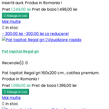
insertii aurii. Produs in Romania !
Pret
1.249,00 lei
Pret de baza
1.499,00 lei

Adauga in cos
Mai multe

In stoc
- 300,00 lei
-300,00 lei
La reducere!

Vizualizare rapida
Pat tapitat Regal gri
Recenzie(i):
0
Pat tapitat Regal gri 160x200 cm , catifea premium.
Produs in Romania !
Pret
1.099,00 lei
Pret de baza
1.399,00 lei

Adauga in cos
Mai multe

In stoc