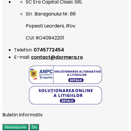
SC Era Capital Clasic SRL
Str. Baraganului Nr. 66
Popesti Leordeni, Ilfov
CUI: RO40942201
Telefon:
0745772454
E-mail:
contact@dormera.ro
Buletin informativ