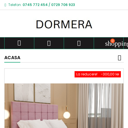
Telefon:
0745 772 454
/
0729 706 923
0



shoppin
ACASA
La reducere!
-300,00 lei