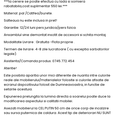
***la cerere se poate efectua cu lada si somiera
rabatabila,cost
suplimentar 550 lei.***
Material: pal /Catifea/burete.
Salteaua nu este inclusa in
pret
!
Garantie: 12/24 luni pers juridica/pers fizica.
Ansamblul vine demontat
insotit
de accesorii si
schita
montaj.
Modalitate Livrare : Gratuita -Flota proprie .
Termen de livrare: 4-8 zile
lucratoare
( cu
exceptia
sarbatorilor
legale).
Asistenta/Comanda produs: 0745.772.454
Atentie
!
Este posibila
aparitia
unor mici
diferente
de
nuanta
intre culorile
reale ale mobilierului/materialelor folosite si culorile
afisate
de
ecranul dispozitivului folosit de
Dumneavoastra
, in
functie
de
setarile
acestuia.
Expunerea prelungita la lumina directa a soarelui poate duce la
modificarea aspectului si
calitatii
mobilei.
Asezati
mobilierul la CEL PUTIN 50 cm de orice corp de
incalzire
sau sursa puternica de
caldura
. Acest tip de
deteriorari
NU SUNT