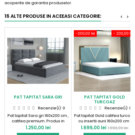
acoperite de
garantia
produselor.
16 ALTE PRODUSE IN ACEEASI CATEGORIE:
<
>
-200,00 lei
- 200,00 lei
PAT TAPITAT SARA GRI
PAT TAPITAT GOLD
TURCOAZ
Recenzie(i):
0
Recenzie(i):
0
Pat tapitat Sara gri 160x200 cm ,
Pat tapitat Gold catifea turcoaz
catifea premium. Produs in
cu insertii aurii 160x200 cm .
Romania !
Produs in Romania!
Pret
Pret
Pret
1.250,00 lei
1.699,00 lei
1.899,00 lei