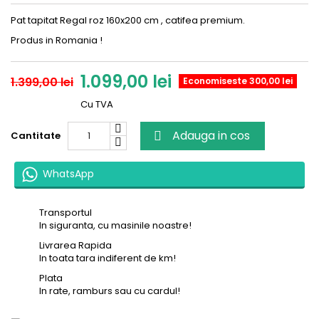
Pat
tapitat
Regal roz
160x200 cm , catifea
premium
.
Produs in Romania !
1.099,00 lei
1.399,00 lei
Economiseste 300,00 lei
Cu TVA
Adauga in cos
Cantitate

WhatsApp
Transportul
In siguranta, cu masinile noastre!
Livrarea Rapida
In toata tara indiferent de km!
Plata
In rate, ramburs sau cu cardul!