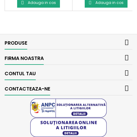
de
Adauga in cos
Adauga in cos


baza

PRODUSE

FIRMA NOASTRA

CONTUL TAU

CONTACTEAZA-NE