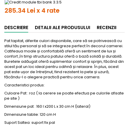
285.34 Lei x 4 rate
DESCRIERE
DETALII ALE PRODUSULUI
RECENZII
Pat
tapitat
, diferite culori disponibile, care s
ă se potrivească cu
stilul tău personal și să se integreze perfect
în decorul camerei.
Catifeaua moale
și confortabilă oferă un sentiment de lux și
confort ,
în timp structura patului ofer
ă o bază solidă și durabilă.
Buretele adăugat oferă suplimentar confort și sprijin, făc
ând din
acest pat un loc ideal pentru odihn
ă și relaxare.
În plus, acest
pat este u
șor de
între
ținut, fiind rezistent la pete și uzură,
făc
ându
-l o alegere practic
ă pentru orice camera.
Caracteristici produs:
Culoare Pat : roz ( la cerere se poate efectua pe culorile
afisate
pe site )
Dimensiune pat : 160 l x200 L x 30 cm H (lateral)
Dimensiune
tablie
: 120 cm H
Suport Saltea: suport fix pal