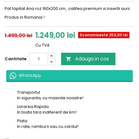
Pat
tapitat
Ana roz 160x200 cm , catifea
premium
si
insertii
aurii.
Produs in Romania !
1.249,00 lei
1.499,00 lei
Economiseste 250,00 lei
Cu TVA
Adauga in cos
Cantitate

WhatsApp
Transportul
In siguranta, cu masinile noastre!
Livrarea Rapida
In toata tara indiferent de km!
Plata
In rate, ramburs sau cu cardul!