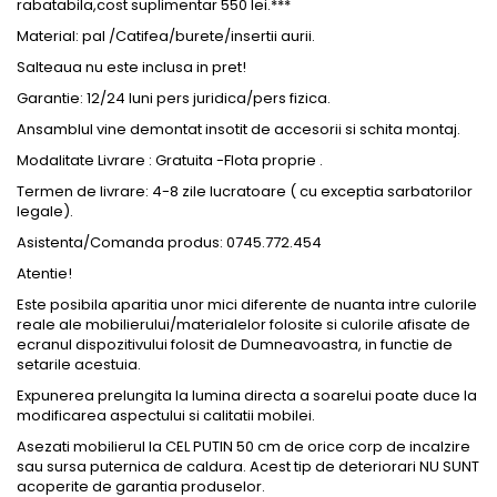
rabatabila,cost
suplimentar 550 lei.***
Material: pal /Catifea/burete/
insertii
aurii.
Salteaua nu este inclusa in
pret
!
Garantie: 12/24 luni pers juridica/pers fizica.
Ansamblul vine demontat
insotit
de accesorii si
schita
montaj.
Modalitate Livrare : Gratuita -Flota proprie .
Termen de livrare: 4-8 zile
lucratoare
( cu
exceptia
sarbatorilor
legale).
Asistenta/Comanda produs: 0745.772.454
Atentie
!
Este posibila
aparitia
unor mici
diferente
de
nuanta
intre culorile
reale ale mobilierului/materialelor folosite si culorile
afisate
de
ecranul dispozitivului folosit de
Dumneavoastra
, in
functie
de
setarile
acestuia.
Expunerea prelungita la lumina directa a soarelui poate duce la
modificarea aspectului si
calitatii
mobilei.
Asezati
mobilierul la CEL PUTIN 50 cm de orice corp de
incalzire
sau sursa puternica de
caldura
. Acest tip de
deteriorari
NU SUNT
acoperite de
garantia
produselor.