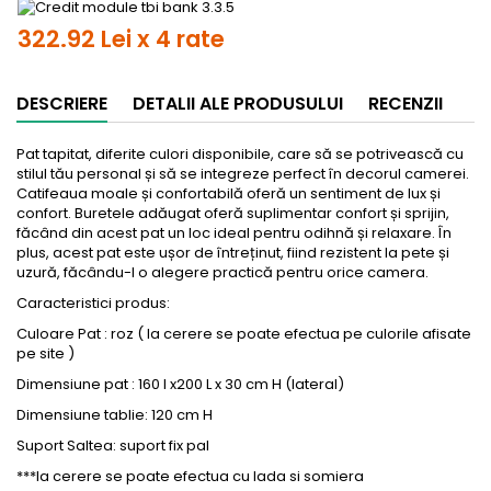
322.92 Lei x 4 rate
DESCRIERE
DETALII ALE PRODUSULUI
RECENZII
Pat
tapitat
, diferite culori disponibile, care s
ă se potrivească cu
stilul tău personal și să se integreze perfect
în decorul camerei.
Catifeaua moale
și confortabilă oferă un sentiment de lux și
confort. Buretele adăugat oferă suplimentar confort și sprijin,
făc
ând din acest pat un loc ideal pentru odihn
ă și relaxare.
În
plus, acest pat este u
șor de
între
ținut, fiind rezistent la pete și
uzură,
făc
ându
-l o alegere practic
ă pentru orice camera.
Caracteristici produs:
Culoare Pat : roz ( la cerere se poate efectua pe culorile
afisate
pe site )
Dimensiune pat : 160 l x200 L x 30 cm H (lateral)
Dimensiune
tablie
: 120 cm H
Suport Saltea: suport fix pal
***la cerere se poate efectua cu lada si somiera