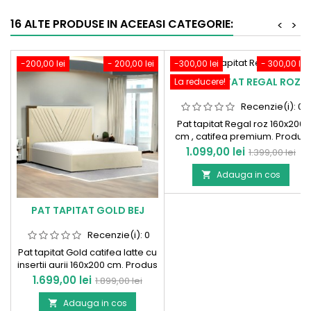
16 ALTE PRODUSE IN ACEEASI CATEGORIE:
<
>
-200,00 lei
- 200,00 lei
-300,00 lei
- 300,00 lei
PAT TAPITAT REGAL ROZ
La reducere!
Recenzie(i):
0
Pat tapitat Regal roz 160x200
cm , catifea premium. Produs
in Romania !
Pret
Pret
1.099,00 lei
1.399,00 lei
de
Adauga in cos

baza
PAT TAPITAT GOLD BEJ
Recenzie(i):
0
Pat tapitat Gold catifea latte cu
insertii aurii 160x200 cm. Produs
in Romania!
Pret
Pret
1.699,00 lei
1.899,00 lei
de
Adauga in cos
