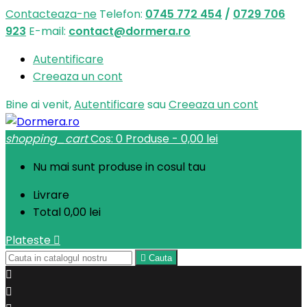
Contacteaza-ne
Telefon:
0745 772 454
/
0729 706
923
E-mail:
contact@dormera.ro
Autentificare
Creeaza un cont
Bine ai venit,
Autentificare
sau
Creeaza un cont
shopping_cart
Cos:
0
Produse - 0,00 lei
Nu mai sunt produse in cosul tau
Livrare
Total
0,00 lei
Plateste


Cauta

