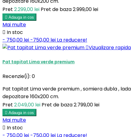
depozitare 160x200 cm.
Pret
2.299,00 lei
Pret de baza
2.999,00 lei

Adauga in cos
Mai multe

In stoc
- 750,00 lei
-750,00 lei
La reducere!

Vizualizare rapida
Pat tapitat Lima verde premium
Recenzie(i):
0
Pat tapitat Lima verde premium , somiera dubla , lada
depozitare 160x200 cm.
Pret
2.049,00 lei
Pret de baza
2.799,00 lei

Adauga in cos
Mai multe

In stoc
- 750,00 lei
-750,00 lei
La reducere!