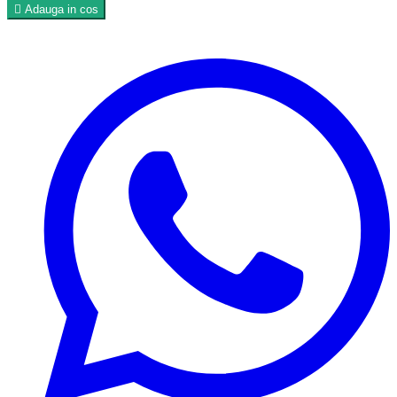

Adauga in cos