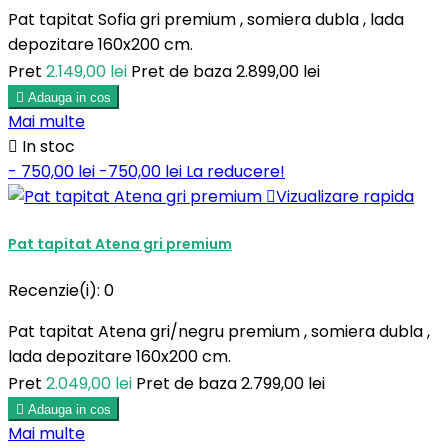
Pat tapitat Sofia gri premium , somiera dubla , lada
depozitare 160x200 cm.
Pret
2.149,00 lei
Pret de baza
2.899,00 lei

Adauga in cos
Mai multe

In stoc
- 750,00 lei
-750,00 lei
La reducere!

Vizualizare rapida
Pat tapitat Atena gri premium
Recenzie(i):
0
Pat tapitat Atena gri/negru premium , somiera dubla ,
lada depozitare 160x200 cm.
Pret
2.049,00 lei
Pret de baza
2.799,00 lei

Adauga in cos
Mai multe