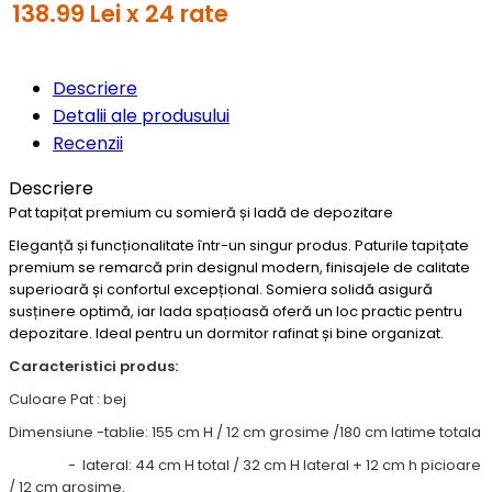
138.99 Lei x 24 rate
Descriere
Detalii ale produsului
Recenzii
Descriere
Pat tapițat premium cu somieră și ladă de depozitare
Eleganță și funcționalitate într-un singur produs. Paturile tapițate
premium se remarcă prin designul modern, finisajele de calitate
superioară și confortul excepțional. Somiera solidă asigură
susținere optimă, iar lada spațioasă oferă un loc practic pentru
depozitare. Ideal pentru un dormitor rafinat și bine organizat.
Caracteristici produs:
Culoare Pat : bej
Dimensiune -tablie: 155 cm H / 12 cm grosime /180 cm latime totala
- lateral: 44 cm H total / 32 cm H lateral + 12 cm h picioare
/ 12 cm grosime.