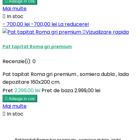

Adauga in cos
Mai multe

In stoc
- 700,00 lei
-700,00 lei
La reducere!

Vizualizare rapida
Pat tapitat Roma gri premium
Recenzie(i):
0
Pat tapitat Roma gri premium , somiera dubla , lada
depozitare 160x200 cm.
Pret
2.299,00 lei
Pret de baza
2.999,00 lei

Adauga in cos
Mai multe

In stoc
Pat tapitat Roma bej premium , somiera dubla , lada