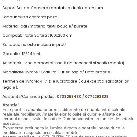
Suport Saltea: Somiera rabatabila dubla ,premium
Lada: Inclusa conform poza.
Material: pal /material textil boucle/ burete
Compatibilitate Saltea : 160x200 cm
Salteaua nu este inclusa in pret!
Garantie: 12/24 luni.
Ansamblul vine demontat insotit de accesorii si schita montaj.
Modalitate Livrare : Gratuita Curier Rapid/ Flota proprie .
Termen de livrare: 4-7 zile lucratoare ( cu exceptia sarbatorilor
legale).
Asistenta/Comanda produs:
0733258430 / 0772293828
Atentie!
Este posibila aparitia unor mici diferente de nuanta intre culorile
reale ale mobilierului/materialelor folosite si culorile afisate de
ecranul dispozitivului folosit de Dumneavoastra, in functie de setarile
acestuia.
Expunerea prelungita la lumina directa a soarelui poate duce la
modificarea aspectului si calitatii mobilei.