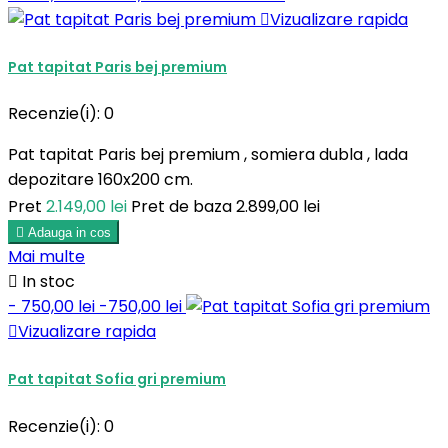

Vizualizare rapida
Pat tapitat Paris bej premium
Recenzie(i):
0
Pat tapitat Paris bej premium , somiera dubla , lada
depozitare 160x200 cm.
Pret
2.149,00 lei
Pret de baza
2.899,00 lei

Adauga in cos
Mai multe

In stoc
- 750,00 lei
-750,00 lei

Vizualizare rapida
Pat tapitat Sofia gri premium
Recenzie(i):
0