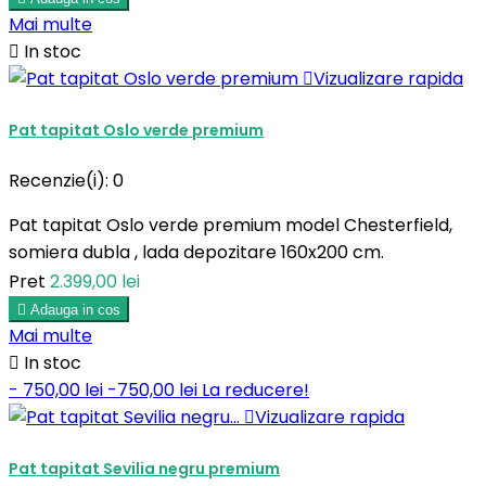
Mai multe

In stoc

Vizualizare rapida
Pat tapitat Oslo verde premium
Recenzie(i):
0
Pat tapitat Oslo verde premium model Chesterfield,
somiera dubla , lada depozitare 160x200 cm.
Pret
2.399,00 lei

Adauga in cos
Mai multe

In stoc
- 750,00 lei
-750,00 lei
La reducere!

Vizualizare rapida
Pat tapitat Sevilia negru premium