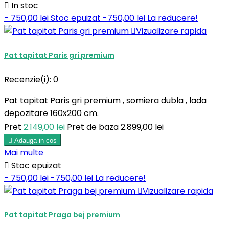

In stoc
- 750,00 lei
Stoc epuizat
-750,00 lei
La reducere!

Vizualizare rapida
Pat tapitat Paris gri premium
Recenzie(i):
0
Pat tapitat Paris gri premium , somiera dubla , lada
depozitare 160x200 cm.
Pret
2.149,00 lei
Pret de baza
2.899,00 lei

Adauga in cos
Mai multe

Stoc epuizat
- 750,00 lei
-750,00 lei
La reducere!

Vizualizare rapida
Pat tapitat Praga bej premium