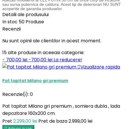
Asezati mobilierul la CEL PUTIN 50 cm de orice corp de incalzire
sau sursa puternica de caldura. Acest tip de deteriorari NU SUNT
acoperite de garantia produselor.
Detalii ale produsului
In stoc
50 Produse
Recenzii
Nu sunt opinii ale clientilor in acest moment.
15 alte produse in aceeasi categorie:
- 700,00 lei
-700,00 lei
La reducere!

Vizualizare rapida
Pat tapitat Milano gri premium
Recenzie(i):
0
Pat tapitat Milano gri premium , somiera dubla , lada
depozitare 160x200 cm.
Pret
2.299,00 lei
Pret de baza
2.999,00 lei

Adauga in cos