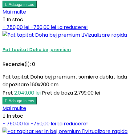

Adauga in cos
Mai multe

In stoc
- 750,00 lei
-750,00 lei
La reducere!

Vizualizare rapida
Pat tapitat Doha bej premium
Recenzie(i):
0
Pat tapitat Doha bej premium , somiera dubla , lada
depozitare 160x200 cm.
Pret
2.049,00 lei
Pret de baza
2.799,00 lei

Adauga in cos
Mai multe

In stoc
- 750,00 lei
-750,00 lei
La reducere!

Vizualizare rapida