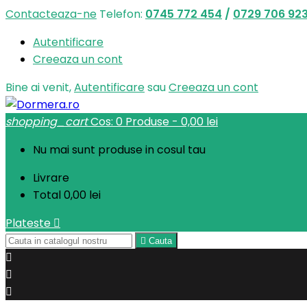
Contacteaza-ne
Telefon:
0745 772 454
/
0729 706 92
Autentificare
Creeaza un cont
Bine ai venit,
Autentificare
sau
Creeaza un cont
shopping_cart
Cos:
0
Produse - 0,00 lei
Nu mai sunt produse in cosul tau
Livrare
Total
0,00 lei
Plateste


Cauta


