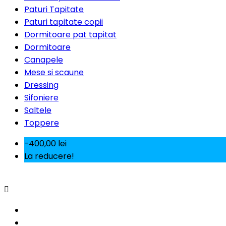
Paturi Tapitate
Paturi tapitate copii
Dormitoare pat tapitat
Dormitoare
Canapele
Mese si scaune
Dressing
Sifoniere
Saltele
Toppere
-400,00 lei
La reducere!
