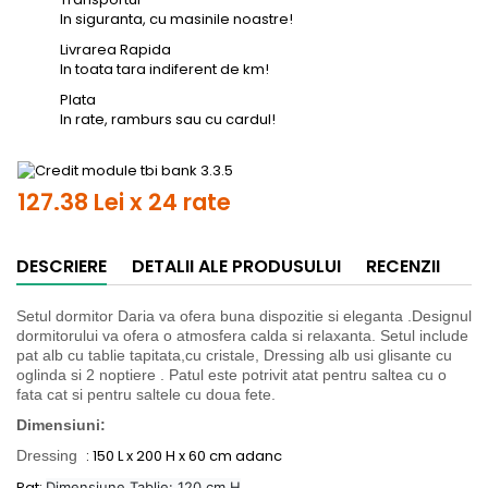
In siguranta, cu masinile noastre!
Livrarea Rapida
In toata tara indiferent de km!
Plata
In rate, ramburs sau cu cardul!
127.38 Lei x 24 rate
DESCRIERE
DETALII ALE PRODUSULUI
RECENZII
Setul dormitor Daria va ofera buna dispozitie si eleganta .Designul
dormitorului va ofera o atmosfera calda si relaxanta. Setul include
pat alb cu tablie tapitata,cu cristale, Dressing alb usi glisante cu
oglinda si 2 noptiere . Patul este potrivit atat pentru saltea cu o
fata cat si pentru saltele cu doua fete.
Dimensiuni:
: 150 L x 200 H x 60 cm adanc
Dressing
Pat:
Dimensiune Tablie: 120 cm H