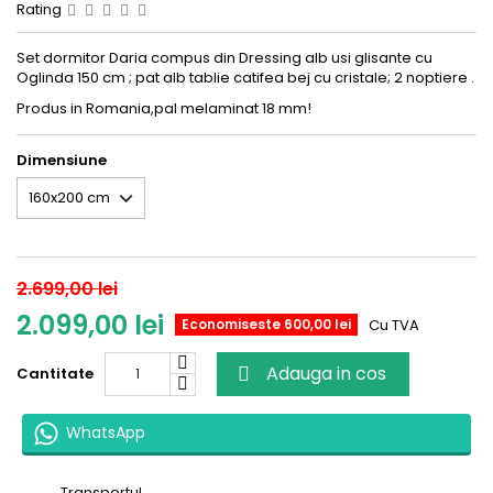
Rating
Set dormitor Daria compus din Dressing alb usi glisante cu
Oglinda 150 cm ; pat alb tablie catifea bej cu cristale; 2 noptiere .
Produs in Romania,pal melaminat 18 mm!
Dimensiune
2.699,00 lei
2.099,00 lei
Economiseste 600,00 lei
Cu TVA
Adauga in cos
Cantitate

WhatsApp
Transportul