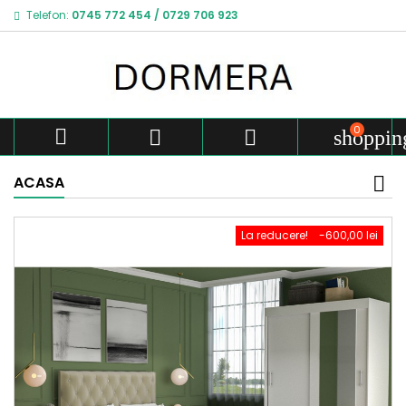
Telefon:
0745 772 454
/
0729 706 923
0



shoppin
ACASA
La reducere!
-600,00 lei