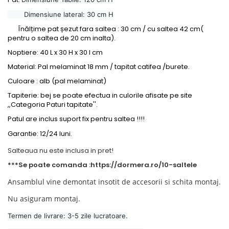
Dimensiune lateral: 30 cm H
Înălțime pat șezut fara saltea : 30 cm / cu saltea 42 cm(
pentru o saltea de 20 cm inalta).
Noptiere: 40 L x 30 H x 30 l cm
Material: Pal melaminat 18 mm / tapitat catifea /burete.
Culoare : alb (pal melaminat)
Tapiterie: bej se poate efectua in culorile afisate pe site
,,Categoria Paturi tapitate''.
Patul are inclus suport fix pentru saltea !!!!
Garantie: 12/24 luni.
Salteaua nu este inclusa in pret!
***Se poate comanda :https://dormera.ro/10-saltele
Ansamblul vine demontat insotit de accesorii si schita montaj.
Nu asiguram montaj.
Termen de livrare: 3-5 zile lucratoare.