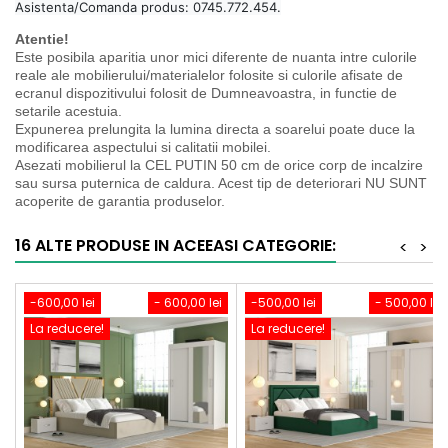
Asistenta/Comanda produs: 0745.772.454.
Atentie!
Este posibila aparitia unor mici diferente de nuanta intre culorile
reale ale mobilierului/materialelor folosite si culorile afisate de
ecranul dispozitivului folosit de Dumneavoastra, in functie de
setarile acestuia.
Expunerea prelungita la lumina directa a soarelui poate duce la
modificarea aspectului si calitatii mobilei.
Asezati mobilierul la CEL PUTIN 50 cm de orice corp de incalzire
sau sursa puternica de caldura. Acest tip de deteriorari NU SUNT
acoperite de garantia produselor.
16 ALTE PRODUSE IN ACEEASI CATEGORIE:
<
>
-600,00 lei
- 600,00 lei
-500,00 lei
- 500,00 lei
La reducere!
La reducere!