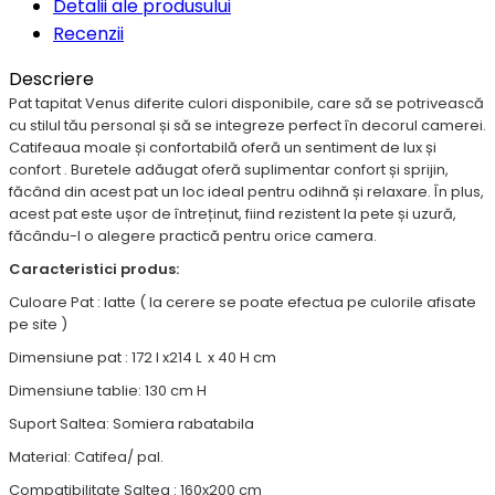
Detalii ale produsului
Recenzii
Descriere
Pat tapitat Venus diferite culori disponibile, care să se potrivească
cu stilul tău personal și să se integreze perfect în decorul camerei.
Catifeaua moale și confortabilă oferă un sentiment de lux și
confort . Buretele adăugat oferă suplimentar confort și sprijin,
făcând din acest pat un loc ideal pentru odihnă și relaxare. În plus,
acest pat este ușor de întreținut, fiind rezistent la pete și uzură,
făcându-l o alegere practică pentru orice camera.
Caracteristici produs:
Culoare Pat : latte ( la cerere se poate efectua pe culorile afisate
pe site )
Dimensiune pat : 172 l x214 L x 40 H cm
Dimensiune tablie: 130 cm H
Suport Saltea: Somiera rabatabila
Material: Catifea/ pal.
Compatibilitate Saltea : 160x200 cm