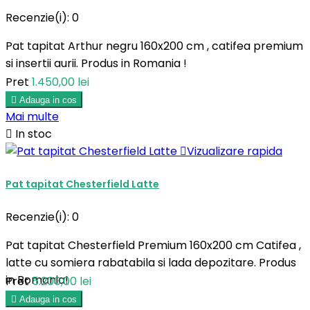
Recenzie(i):
0
Pat tapitat Arthur negru 160x200 cm , catifea premium
si insertii aurii. Produs in Romania !
Pret
1.450,00 lei

Adauga in cos
Mai multe

In stoc

Vizualizare rapida
Pat tapitat Chesterfield Latte
Recenzie(i):
0
Pat tapitat Chesterfield Premium 160x200 cm Catifea ,
latte cu somiera rabatabila si lada depozitare. Produs
in Romania!
Pret
5.200,00 lei

Adauga in cos