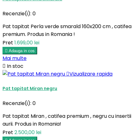
Recenzie(i):
0
Pat tapitat Perla verde smarald 160x200 cm , catifea
premium. Produs in Romania !
Pret
1.699,00 lei

Adauga in cos
Mai multe

In stoc

Vizualizare rapida
Pat tapitat Miran negru
Recenzie(i):
0
Pat tapitat Miran , catifea premium , negru cu insertii
aurii. Produs in Romania!
Pret
2.500,00 lei