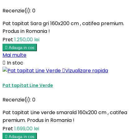
Recenzie(i):
0
Pat tapitat Sara gri 160x200 cm , catifea premium.
Produs in Romania !
Pret
1.250,00 lei

Adauga in cos
Mai multe

In stoc

Vizualizare rapida
Pat tapitat Line Verde
Recenzie(i):
0
Pat tapitat Line verde smarald 160x200 cm , catifea
premium. Produs in Romania !
Pret
1.699,00 lei

Adauga in cos