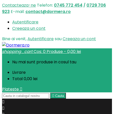
Contacteaza-ne
Telefon:
0745 772 454
/
0729 706
923
E-mail:
contact@dormera.ro
Autentificare
Creeaza un cont
Bine ai venit,
Autentificare
sau
Creeaza un cont
shopping_cart
Cos:
0
Produse - 0,00 lei
Nu mai sunt produse in cosul tau
Livrare
Total
0,00 lei
Plateste


Cauta

