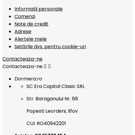
Informatii personale
Comenzi
Note de credit
Adrese
Alertele mele
Setările dvs. pentru cookie-uri
Contacteaza-ne
Contacteaza-ne


Dormera.ro
SC Era Capital Clasic SRL
Str. Baraganului Nr. 66
Popesti Leordeni, Ilfov
CUI: RO40942201