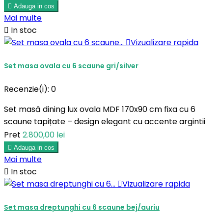

Adauga in cos
Mai multe

In stoc

Vizualizare rapida
Set masa ovala cu 6 scaune gri/silver
Recenzie(i):
0
Set masă dining lux ovala MDF 170x90 cm fixa cu 6
scaune tapițate – design elegant cu accente argintii
Pret
2.800,00 lei

Adauga in cos
Mai multe

In stoc

Vizualizare rapida
Set masa dreptunghi cu 6 scaune bej/auriu