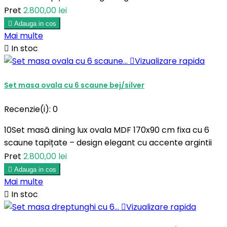
Pret
2.800,00 lei

Adauga in cos
Mai multe

In stoc

Vizualizare rapida
Set masa ovala cu 6 scaune bej/silver
Recenzie(i):
0
10Set masă dining lux ovala MDF 170x90 cm fixa cu 6
scaune tapițate – design elegant cu accente argintii
Pret
2.800,00 lei

Adauga in cos
Mai multe

In stoc

Vizualizare rapida