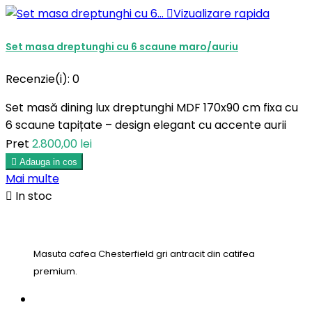

Vizualizare rapida
Set masa dreptunghi cu 6 scaune maro/auriu
Recenzie(i):
0
Set masă dining lux dreptunghi MDF 170x90 cm fixa cu
6 scaune tapițate – design elegant cu accente aurii
Pret
2.800,00 lei

Adauga in cos
Mai multe

In stoc
Masuta cafea Chesterfield gri antracit din catifea
premium.