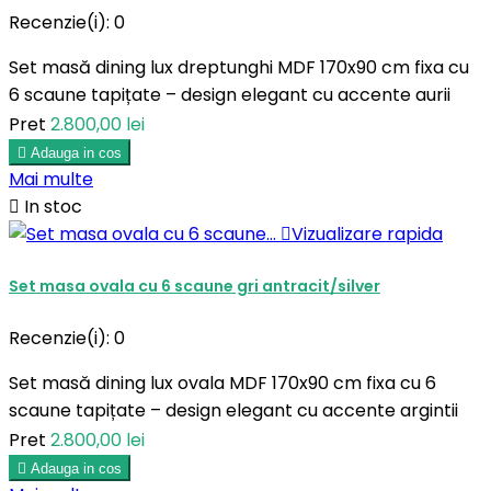
Recenzie(i):
0
Set masă dining lux dreptunghi MDF 170x90 cm fixa cu
6 scaune tapițate – design elegant cu accente aurii
Pret
2.800,00 lei

Adauga in cos
Mai multe

In stoc

Vizualizare rapida
Set masa ovala cu 6 scaune gri antracit/silver
Recenzie(i):
0
Set masă dining lux ovala MDF 170x90 cm fixa cu 6
scaune tapițate – design elegant cu accente argintii
Pret
2.800,00 lei

Adauga in cos