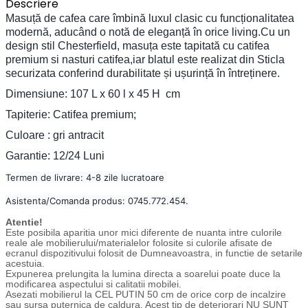
Descriere
Masuță de cafea care îmbină luxul clasic cu funcționalitatea
modernă, aducând o notă de eleganță în orice living.
Cu un
design stil Chesterfield, masuța este tapitată cu catifea
premium si nasturi catifea,iar b
latul este realizat din Sticla
securizata conferind durabilitate și ușurință în întreținere.
Dimensiune: 107 L x 60 l x 45 H cm
Tapiterie: Catifea premium;
Culoare : gri antracit
Garantie: 12/24 Luni
Termen de livrare: 4-8 zile lucratoare
Asistenta/Comanda produs: 0745.772.454.
Atentie!
Este posibila aparitia unor mici diferente de nuanta intre culorile
reale ale mobilierului/materialelor folosite si culorile afisate de
ecranul dispozitivului folosit de Dumneavoastra, in functie de setarile
acestuia.
Expunerea prelungita la lumina directa a soarelui poate duce la
modificarea aspectului si calitatii mobilei.
Asezati mobilierul la CEL PUTIN 50 cm de orice corp de incalzire
sau sursa puternica de caldura. Acest tip de deteriorari NU SUNT