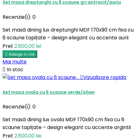
Set masa dreptunghi cu 6 scaune gri antracit/auriu
Recenzie(i):
0
Set masă dining lux dreptunghi MDF 170x90 cm fixa cu
6 scaune tapițate – design elegant cu accente aurii
Pret
2.800,00 lei

Adauga in cos
Mai multe

In stoc

Vizualizare rapida
Set masa ovala cu 6 scaune verde/silver
Recenzie(i):
0
Set masă dining lux ovala MDF 170x90 cm fixa cu 6
scaune tapițate – design elegant cu accente argintii
Pret
2.800,00 lei