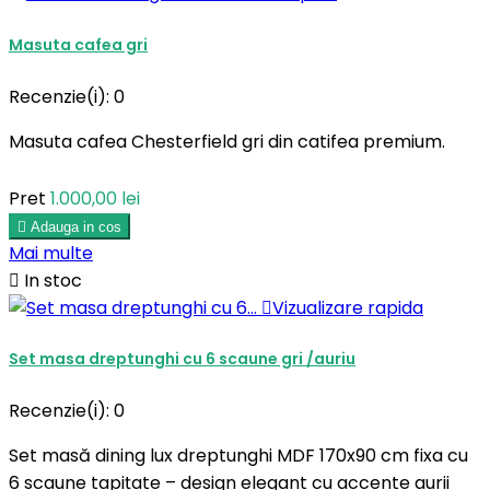
Masuta cafea gri
Recenzie(i):
0
Masuta cafea Chesterfield gri din catifea premium.
Pret
1.000,00 lei

Adauga in cos
Mai multe

In stoc

Vizualizare rapida
Set masa dreptunghi cu 6 scaune gri /auriu
Recenzie(i):
0
Set masă dining lux dreptunghi MDF 170x90 cm fixa cu
6 scaune tapițate – design elegant cu accente aurii