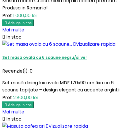
Masuta cafea Chesterfield bej din catifea premium .
Produsa in Romania!
Pret
1.000,00 lei

Adauga in cos
Mai multe

In stoc

Vizualizare rapida
Set masa ovala cu 6 scaune negru/silver
Recenzie(i):
0
Set masă dining lux ovala MDF 170x90 cm fixa cu 6
scaune tapițate – design elegant cu accente argintii
Pret
2.800,00 lei

Adauga in cos
Mai multe

In stoc

Vizualizare rapida