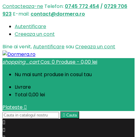
Contacteaza-ne
Telefon:
0745 772 454
/
0729 706
923
E-mail:
contact@dormera.ro
Autentificare
Creeaza un cont
Bine ai venit,
Autentificare
sau
Creeaza un cont
shopping_cart
Cos:
0
Produse - 0,00 lei
Nu mai sunt produse in cosul tau
Livrare
Total
0,00 lei
Plateste


Cauta

