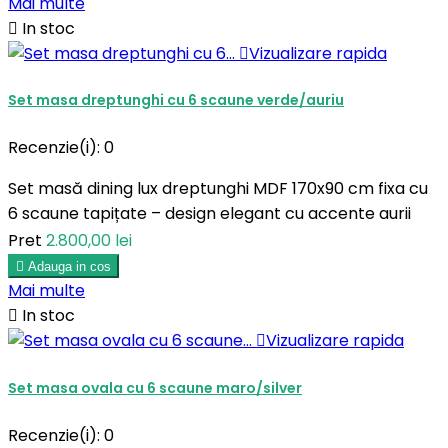
Mai multe

In stoc

Vizualizare rapida
Set masa dreptunghi cu 6 scaune verde/auriu
Recenzie(i):
0
Set masă dining lux dreptunghi MDF 170x90 cm fixa cu
6 scaune tapițate – design elegant cu accente aurii
Pret
2.800,00 lei

Adauga in cos
Mai multe

In stoc

Vizualizare rapida
Set masa ovala cu 6 scaune maro/silver
Recenzie(i):
0