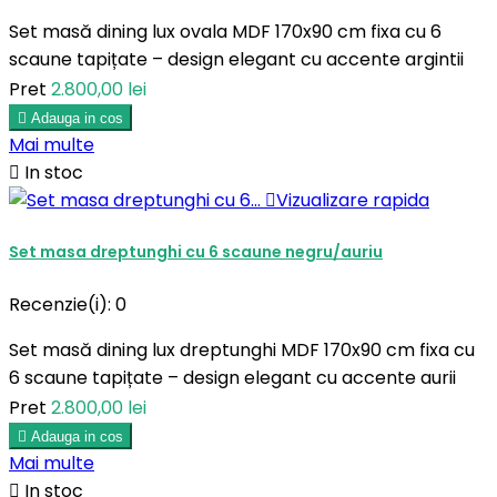
Set masă dining lux ovala MDF 170x90 cm fixa cu 6
scaune tapițate – design elegant cu accente argintii
Pret
2.800,00 lei

Adauga in cos
Mai multe

In stoc

Vizualizare rapida
Set masa dreptunghi cu 6 scaune negru/auriu
Recenzie(i):
0
Set masă dining lux dreptunghi MDF 170x90 cm fixa cu
6 scaune tapițate – design elegant cu accente aurii
Pret
2.800,00 lei

Adauga in cos
Mai multe

In stoc