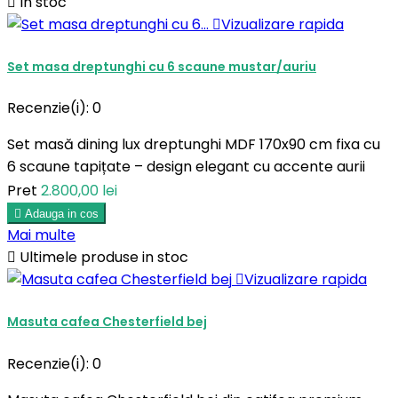

In stoc

Vizualizare rapida
Set masa dreptunghi cu 6 scaune mustar/auriu
Recenzie(i):
0
Set masă dining lux dreptunghi MDF 170x90 cm fixa cu
6 scaune tapițate – design elegant cu accente aurii
Pret
2.800,00 lei

Adauga in cos
Mai multe

Ultimele produse in stoc

Vizualizare rapida
Masuta cafea Chesterfield bej
Recenzie(i):
0