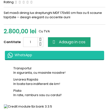
Rating
Set masă dining lux dreptunghi MDF 170x90 cm fixa cu 6 scaune
tapițate – design elegant cu accente aurii
2.800,00 lei
Cu TVA
Adauga in cos
Cantitate

WhatsApp
Transportul
In siguranta, cu masinile noastre!
Livrarea Rapida
In toata tara indiferent de km!
Plata
In rate, ramburs sau cu cardul!