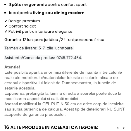
Spătar ergonomic
pentru confort sporit
Ideal pentru
living sau dining modern
✔ Design premium
✔ Confort ridicat
✔ Potrivit pentru interioare elegante.
Garantie: 12 luni pers juridica /24 Luni persoana fizica.
Termen de livrare: 5-7 zile lucratoare
Asistenta/Comanda produs: 0745.772.454.
Atentie!
Este posibila aparitia unor mici diferente de nuanta intre culorile
reale ale mobilierului/materialelor folosite si culorile afisate de
ecranul dispozitivului folosit de Dumneavoastra, in functie de
setarile acestuia.
Expunerea prelungita la lumina directa a soarelui poate duce la
modificarea aspectului si calitatii mobilei.
Asezati mobilierul la CEL PUTIN 50 cm de orice corp de incalzire
sau sursa puternica de caldura. Acest tip de deteriorari NU SUNT
acoperite de garantia produselor.
16 ALTE PRODUSE IN ACEEASI CATEGORIE:
<
>