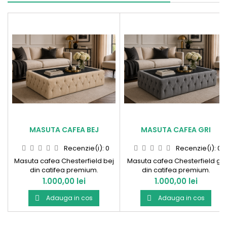
MASUTA CAFEA BEJ
MASUTA CAFEA GRI
Recenzie(i):
0
Recenzie(i):
0
Masuta cafea Chesterfield bej
Masuta cafea Chesterfield gri
din catifea premium.
din catifea premium.
Pret
Pret
1.000,00 lei
1.000,00 lei
Adauga in cos
Adauga in cos

