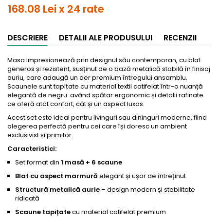
168.08 Lei x 24 rate
DESCRIERE
DETALII ALE PRODUSULUI
RECENZII
Masa impresionează prin designul său contemporan, cu blat
generos și rezistent, susținut de o bază metalică stabilă în finisaj
auriu, care adaugă un aer premium întregului ansamblu.
Scaunele sunt tapițate cu material textil catifelat într-o nuanță
elegantă de negru având spătar ergonomic și detalii rafinate
ce oferă atât confort, cât și un aspect luxos.
Acest set este ideal pentru livinguri sau dininguri moderne, fiind
alegerea perfectă pentru cei care își doresc un ambient
exclusivist și primitor.
Caracteristici:
Set format din
1 masă + 6 scaune
Blat cu aspect marmură
elegant și ușor de întreținut
Structură metalică aurie
– design modern și stabilitate
ridicată
Scaune tapițate
cu material catifelat premium