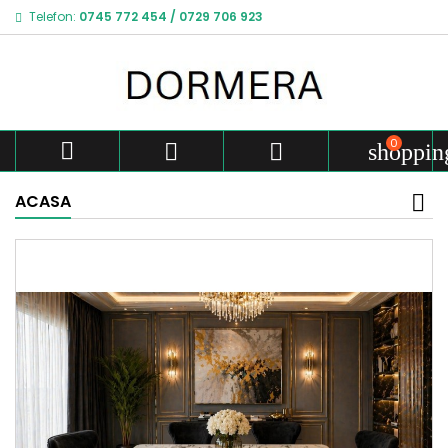
Telefon:
0745 772 454
/
0729 706 923
0



shoppin
ACASA