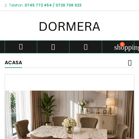
Telefon:
0745 772 454
/
0729 706 923
0



shoppin
ACASA