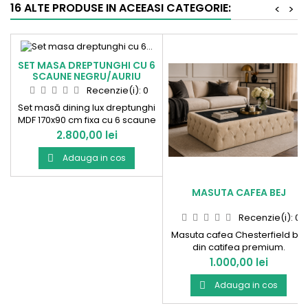
16 ALTE PRODUSE IN ACEEASI CATEGORIE:
<
>
SET MASA DREPTUNGHI CU 6
SCAUNE NEGRU/AURIU
Recenzie(i):
0
Set masă dining lux dreptunghi
MDF 170x90 cm fixa cu 6 scaune
tapițate – design elegant cu
Pret
2.800,00 lei
accente aurii
Adauga in cos

MASUTA CAFEA BEJ
Recenzie(i):
0
Masuta cafea Chesterfield bej
din catifea premium.
Pret
1.000,00 lei
Adauga in cos
