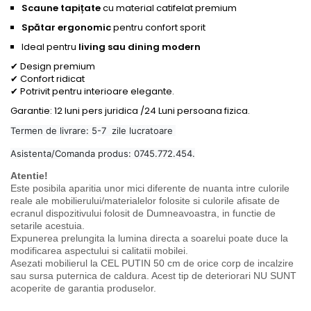
Scaune tapițate
cu material catifelat premium
Spătar ergonomic
pentru confort sporit
Ideal pentru
living sau dining modern
✔ Design premium
✔ Confort ridicat
✔ Potrivit pentru interioare elegante.
Garantie: 12 luni pers juridica /24 Luni persoana fizica.
Termen de livrare: 5-7 zile lucratoare
Asistenta/Comanda produs: 0745.772.454.
Atentie!
Este posibila aparitia unor mici diferente de nuanta intre culorile
reale ale mobilierului/materialelor folosite si culorile afisate de
ecranul dispozitivului folosit de Dumneavoastra, in functie de
setarile acestuia.
Expunerea prelungita la lumina directa a soarelui poate duce la
modificarea aspectului si calitatii mobilei.
Asezati mobilierul la CEL PUTIN 50 cm de orice corp de incalzire
sau sursa puternica de caldura. Acest tip de deteriorari NU SUNT
acoperite de garantia produselor.