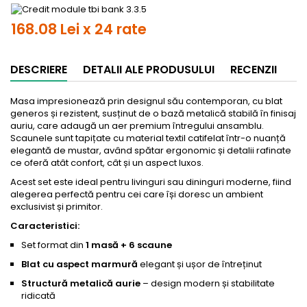
168.08 Lei x 24 rate
DESCRIERE
DETALII ALE PRODUSULUI
RECENZII
Masa impresionează prin designul său contemporan, cu blat
generos și rezistent, susținut de o bază metalică stabilă în finisaj
auriu, care adaugă un aer premium întregului ansamblu.
Scaunele sunt tapițate cu material textil catifelat într-o nuanță
elegantă de mustar, având spătar ergonomic și detalii rafinate
ce oferă atât confort, cât și un aspect luxos.
Acest set este ideal pentru livinguri sau dininguri moderne, fiind
alegerea perfectă pentru cei care își doresc un ambient
exclusivist și primitor.
Caracteristici:
Set format din
1 masă + 6 scaune
Blat cu aspect marmură
elegant și ușor de întreținut
Structură metalică aurie
– design modern și stabilitate
ridicată