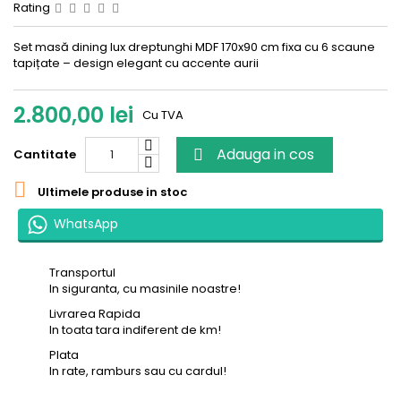
Rating
Set masă dining lux dreptunghi MDF 170x90 cm fixa cu 6 scaune
tapițate – design elegant cu accente aurii
2.800,00 lei
Cu TVA
Adauga in cos
Cantitate


Ultimele produse in stoc
WhatsApp
Transportul
In siguranta, cu masinile noastre!
Livrarea Rapida
In toata tara indiferent de km!
Plata
In rate, ramburs sau cu cardul!