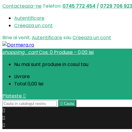
Contacteaza-ne
Telefon:
0745 772 454
/
0729 706 92
Autentificare
Creeaza un cont
Bine ai venit,
Autentificare
sau
Creeaza un cont
shopping_cart
Cos:
0
Produse - 0,00 lei
Nu mai sunt produse in cosul tau
Livrare
Total
0,00 lei
Plateste


Cauta


