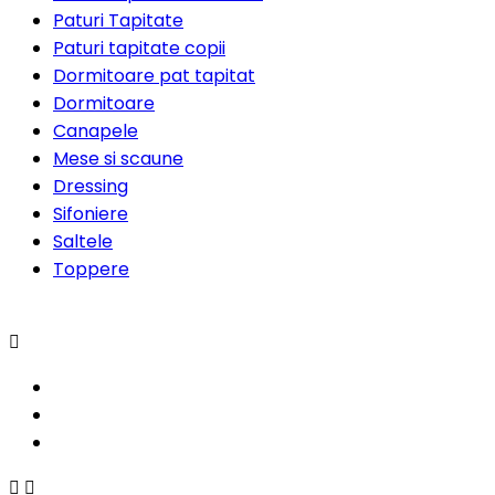
Paturi Tapitate
Paturi tapitate copii
Dormitoare pat tapitat
Dormitoare
Canapele
Mese si scaune
Dressing
Sifoniere
Saltele
Toppere


