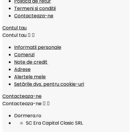
Politica de retur
Termeni si conditii
Contacteaza-ne
Contul tau
Contul tau


Informatii personale
Comenzi
Note de credit
Adrese
Alertele mele
Setările dvs. pentru cookie-uri
Contacteaza-ne
Contacteaza-ne


Dormera.ro
SC Era Capital Clasic SRL