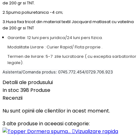
de 200 gr si TNT.
2.
Spuma poliuretanica -4 cm;
3.
Husa fixa tricot din material textil Jacquard matlasat cu vateilna
de 200 gr si TNT
Garantie: 12 luni pers juridica/24 luni pers fizica.
Modalitate Livrare : Curier Rapid/ Flota proprie .
Termen de livrare: 5-7 zile lucratoare ( cu exceptia sarbatorilor
legale).
Asistenta/Comanda produs: 0745.772.454/0729.706.923
Detalii ale produsului
In stoc
398 Produse
Recenzii
Nu sunt opinii ale clientilor in acest moment.
3 alte produse in aceeasi categorie:

Vizualizare rapida