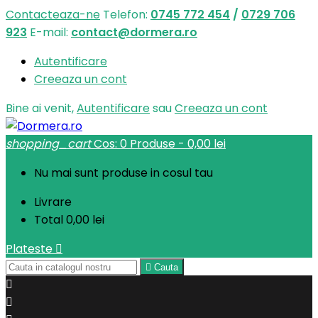
Contacteaza-ne
Telefon:
0745 772 454
/
0729 706
923
E-mail:
contact@dormera.ro
Autentificare
Creeaza un cont
Bine ai venit,
Autentificare
sau
Creeaza un cont
shopping_cart
Cos:
0
Produse - 0,00 lei
Nu mai sunt produse in cosul tau
Livrare
Total
0,00 lei
Plateste


Cauta

