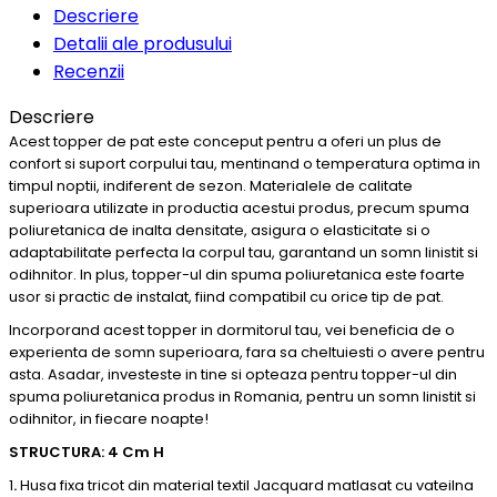
Descriere
Detalii ale produsului
Recenzii
Descriere
Acest topper de pat este conceput pentru a oferi un plus de
confort si suport corpului tau, mentinand o temperatura optima in
timpul noptii, indiferent de sezon. Materialele de calitate
superioara utilizate in productia acestui produs, precum spuma
poliuretanica de inalta densitate, asigura o elasticitate si o
adaptabilitate perfecta la corpul tau, garantand un somn linistit si
odihnitor. In plus, topper-ul din spuma poliuretanica este foarte
usor si practic de instalat, fiind compatibil cu orice tip de pat.
Incorporand acest topper in dormitorul tau, vei beneficia de o
experienta de somn superioara, fara sa cheltuiesti o avere pentru
asta. Asadar, investeste in tine si opteaza pentru topper-ul din
spuma poliuretanica produs in Romania, pentru un somn linistit si
odihnitor, in fiecare noapte!
STRUCTURA: 4 Cm H
1
.
Husa fixa tricot din material textil Jacquard matlasat cu vateilna