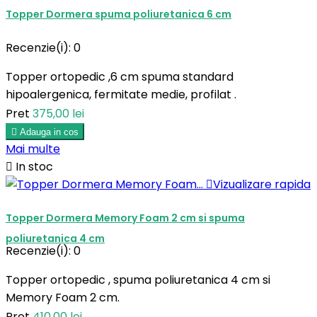
Topper Dormera spuma poliuretanica 6 cm
Recenzie(i):
0
Topper ortopedic ,6 cm spuma standard
hipoalergenica, fermitate medie, profilat .
Pret
375,00 lei

Adauga in cos
Mai multe

In stoc

Vizualizare rapida
Topper Dormera Memory Foam 2 cm si spuma
poliuretanica 4 cm
Recenzie(i):
0
Topper ortopedic , spuma poliuretanica 4 cm si
Memory Foam 2 cm.
Pret
410,00 lei