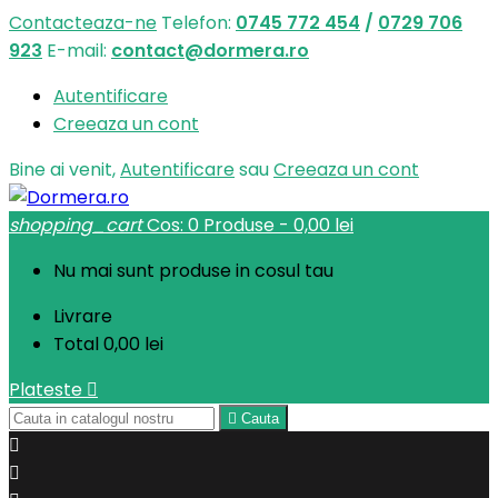
Contacteaza-ne
Telefon:
0745 772 454
/
0729 706
923
E-mail:
contact@dormera.ro
Autentificare
Creeaza un cont
Bine ai venit,
Autentificare
sau
Creeaza un cont
shopping_cart
Cos:
0
Produse - 0,00 lei
Nu mai sunt produse in cosul tau
Livrare
Total
0,00 lei
Plateste


Cauta

