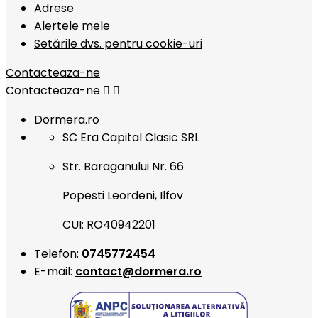
Adrese
Alertele mele
Setările dvs. pentru cookie-uri
Contacteaza-ne
Contacteaza-ne


Dormera.ro
SC Era Capital Clasic SRL
Str. Baraganului Nr. 66
Popesti Leordeni, Ilfov
CUI: RO40942201
Telefon:
0745772454
E-mail:
contact@dormera.ro