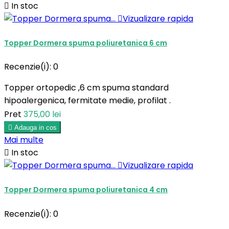

In stoc

Vizualizare rapida
Topper Dormera spuma poliuretanica 6 cm
Recenzie(i):
0
Topper ortopedic ,6 cm spuma standard
hipoalergenica, fermitate medie, profilat .
Pret
375,00 lei

Adauga in cos
Mai multe

In stoc

Vizualizare rapida
Topper Dormera spuma poliuretanica 4 cm
Recenzie(i):
0