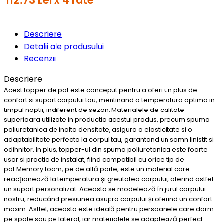
112.73 Lei x 4 rate
Descriere
Detalii ale produsului
Recenzii
Descriere
Acest topper de pat este conceput pentru a oferi un plus de
confort si suport corpului tau, mentinand o temperatura optima in
timpul noptii, indiferent de sezon. Materialele de calitate
superioara utilizate in productia acestui produs, precum spuma
poliuretanica de inalta densitate, asigura o elasticitate si o
adaptabilitate perfecta la corpul tau, garantand un somn linistit si
odihnitor. In plus, topper-ul din spuma poliuretanica este foarte
usor si practic de instalat, fiind compatibil cu orice tip de
pat.Memory foam, pe de altă parte, este un material care
reacționează la temperatura și greutatea corpului, oferind astfel
un suport personalizat. Aceasta se modelează în jurul corpului
nostru, reducând presiunea asupra corpului și oferind un confort
maxim. Astfel, aceasta este ideală pentru persoanele care dorm
pe spate sau pe lateral, iar materialele se adaptează perfect