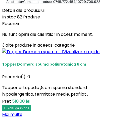
Asistenta/Comanda produs: 0745.772.454/
0729.706.923
Detalii ale produsului
In stoc
82 Produse
Recenzii
Nu sunt opinii ale clientilor in acest moment.
3 alte produse in aceeasi categorie:

Vizualizare rapida
Topper Dormera spuma poliuretanica 8 cm
Recenzie(i):
0
Topper ortopedic ,8 cm spuma standard
hipoalergenica, fermitate medie, profilat .
Pret
510,00 lei

Adauga in cos
Mai multe