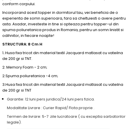
conform corpului.
Incorporand acest topper in dormitorul tau, vei beneficia de o
experienta de somn superioara, fara sa cheltuiesti o avere pentru
asta. Asadar, investeste in tine si opteaza pentru topper-ul din
spuma poliuretanica produs in Romania, pentru un somn linistit si
odihnitor, in fiecare noapte!
STRUCTURA: 8 Cm H
1
.
Husa fixa tricot din material textil Jacquard matlasat cu vateilna
de 200 gr si TNT.
2. Memory Foam - 2 cm;
2.
Spuma poliuretanica -4 cm;
3.
Husa fixa tricot din material textil Jacquard matlasat cu vateilna
de 200 gr si TNT
Garantie: 12 luni pers juridica/24 luni pers fizica.
Modalitate Livrare : Curier Rapid/ Flota proprie .
Termen de livrare: 5-7 zile lucratoare ( cu exceptia sarbatorilor
legale).